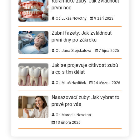
Keramické zuby: Jak zvládnout
první noc
Od Lukáš Novotný
9 září 2023
Zubní fazety: Jak zvládnout
první dny po zákroku
Od Jana Stejskalová
7 října 2025
Jak se projevuje citlivost zubů
a co s tím dělat
Od Miloš Havlíček
24 března 2026
Nasazovací zuby: Jak vybrat to
pravé pro vás
Od Marcela Novotná
13 února 2026