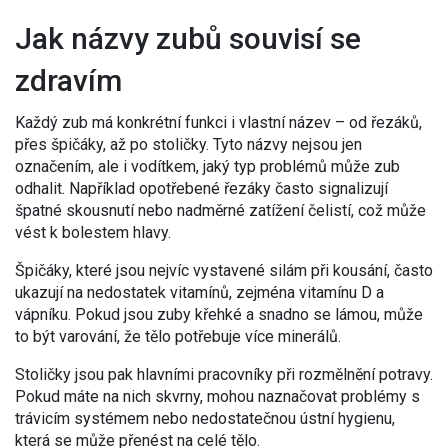
Jak názvy zubů souvisí se
zdravím
Každý zub má konkrétní funkci i vlastní název – od řezáků,
přes špičáky, až po stoličky. Tyto názvy nejsou jen
označením, ale i vodítkem, jaký typ problémů může zub
odhalit. Například opotřebené řezáky často signalizují
špatné skousnutí nebo nadměrné zatížení čelistí, což může
vést k bolestem hlavy.
Špičáky, které jsou nejvíc vystavené silám při kousání, často
ukazují na nedostatek vitamínů, zejména vitamínu D a
vápníku. Pokud jsou zuby křehké a snadno se lámou, může
to být varování, že tělo potřebuje více minerálů.
Stoličky jsou pak hlavními pracovníky při rozmělnění potravy.
Pokud máte na nich skvrny, mohou naznačovat problémy s
trávicím systémem nebo nedostatečnou ústní hygienu,
která se může přenést na celé tělo.