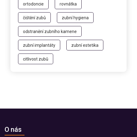
ortodoncie
rovnátka
čištění zubů
zubní hygiena
odstranění zubního kamene
zubní implantáty
zubní estetika
citlivost zubů
O nás