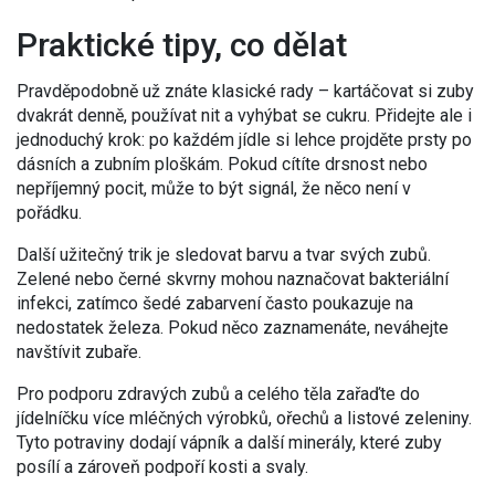
Praktické tipy, co dělat
Pravděpodobně už znáte klasické rady – kartáčovat si zuby
dvakrát denně, používat nit a vyhýbat se cukru. Přidejte ale i
jednoduchý krok: po každém jídle si lehce projděte prsty po
dásních a zubním ploškám. Pokud cítíte drsnost nebo
nepříjemný pocit, může to být signál, že něco není v
pořádku.
Další užitečný trik je sledovat barvu a tvar svých zubů.
Zelené nebo černé skvrny mohou naznačovat bakteriální
infekci, zatímco šedé zabarvení často poukazuje na
nedostatek železa. Pokud něco zaznamenáte, neváhejte
navštívit zubaře.
Pro podporu zdravých zubů a celého těla zařaďte do
jídelníčku více mléčných výrobků, ořechů a listové zeleniny.
Tyto potraviny dodají vápník a další minerály, které zuby
posílí a zároveň podpoří kosti a svaly.