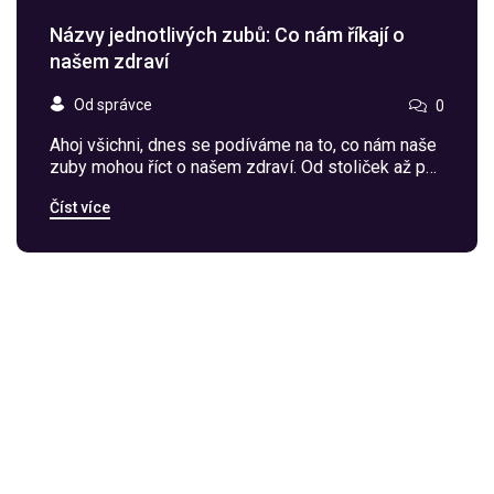
Názvy jednotlivých zubů: Co nám říkají o
našem zdraví
Od správce
0
Ahoj všichni, dnes se podíváme na to, co nám naše
zuby mohou říct o našem zdraví. Od stoliček až po
řezáky, každý zub má své vlastní jméno a
Číst více
specifickou roli. Ale víte, co tato jména znamenají a
co mohou prozradit o vašem celkovém zdraví?
Připojte se ke mně, abychom společně
prozkoumali svět zubů a to, jak nám mohou pomoci
lépe se starat o své zdraví.