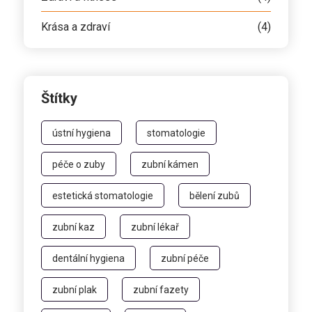
Krása a zdraví
(4)
Štítky
ústní hygiena
stomatologie
péče o zuby
zubní kámen
estetická stomatologie
bělení zubů
zubní kaz
zubní lékař
dentální hygiena
zubní péče
zubní plak
zubní fazety