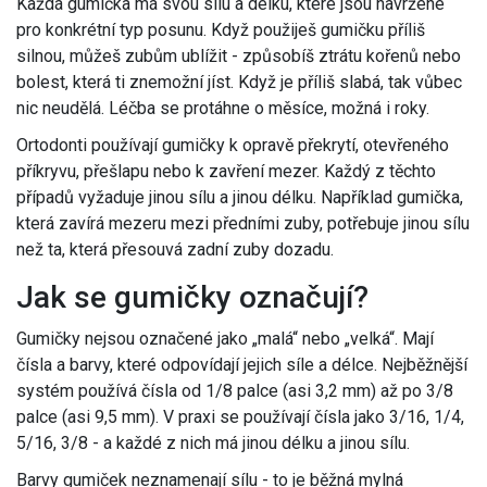
Každá gumička má svou sílu a délku, které jsou navržené
pro konkrétní typ posunu. Když použiješ gumičku příliš
silnou, můžeš zubům ublížit - způsobíš ztrátu kořenů nebo
bolest, která ti znemožní jíst. Když je příliš slabá, tak vůbec
nic neudělá. Léčba se protáhne o měsíce, možná i roky.
Ortodonti používají gumičky k opravě překrytí, otevřeného
příkryvu, přešlapu nebo k zavření mezer. Každý z těchto
případů vyžaduje jinou sílu a jinou délku. Například gumička,
která zavírá mezeru mezi předními zuby, potřebuje jinou sílu
než ta, která přesouvá zadní zuby dozadu.
Jak se gumičky označují?
Gumičky nejsou označené jako „malá“ nebo „velká“. Mají
čísla a barvy, které odpovídají jejich síle a délce. Nejběžnější
systém používá čísla od 1/8 palce (asi 3,2 mm) až po 3/8
palce (asi 9,5 mm). V praxi se používají čísla jako 3/16, 1/4,
5/16, 3/8 - a každé z nich má jinou délku a jinou sílu.
Barvy gumiček neznamenají sílu - to je běžná mylná