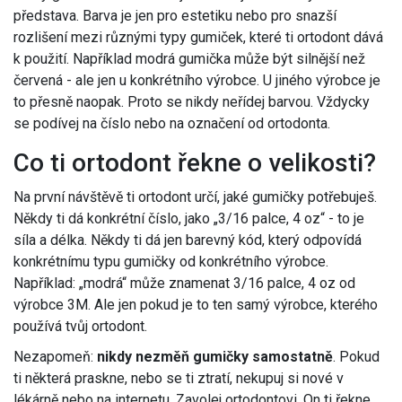
představa. Barva je jen pro estetiku nebo pro snazší
rozlišení mezi různými typy gumiček, které ti ortodont dává
k použití. Například modrá gumička může být silnější než
červená - ale jen u konkrétního výrobce. U jiného výrobce je
to přesně naopak. Proto se nikdy neřídej barvou. Vždycky
se podívej na číslo nebo na označení od ortodonta.
Co ti ortodont řekne o velikosti?
Na první návštěvě ti ortodont určí, jaké gumičky potřebuješ.
Někdy ti dá konkrétní číslo, jako „3/16 palce, 4 oz“ - to je
síla a délka. Někdy ti dá jen barevný kód, který odpovídá
konkrétnímu typu gumičky od konkrétního výrobce.
Například: „modrá“ může znamenat 3/16 palce, 4 oz od
výrobce 3M. Ale jen pokud je to ten samý výrobce, kterého
používá tvůj ortodont.
Nezapomeň:
nikdy nezměň gumičky samostatně
. Pokud
ti některá praskne, nebo se ti ztratí, nekupuj si nové v
lékárně nebo na internetu. Zavolej ortodontovi. On ti řekne,