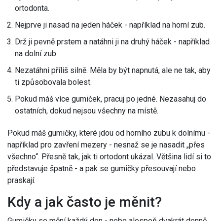
ortodonta.
Nejprve ji nasad na jeden háček - například na horní zub.
Drž ji pevně prstem a natáhni ji na druhý háček - například
na dolní zub.
Nezatáhni příliš silně. Měla by být napnutá, ale ne tak, aby
ti způsobovala bolest.
Pokud máš více gumiček, pracuj po jedné. Nezasahuj do
ostatních, dokud nejsou všechny na místě.
Pokud máš gumičky, které jdou od horního zubu k dolnímu -
například pro zavření mezery - nesnaž se je nasadit „přes
všechno“. Přesně tak, jak ti ortodont ukázal. Většina lidí si to
představuje špatně - a pak se gumičky přesouvají nebo
praskají.
Kdy a jak často je měnit?
Gumičky se mění každý den - nebo alespoň dvakrát denně.