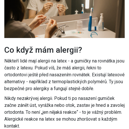
Co když mám alergii?
Někteří lidé mají alergii na latex - a gumičky na rovnátka jsou
často z latexu. Pokud víš, že máš alergii, řekni to
ortodontovi ještě před nasazením rovnátek. Existují latexové
alternativy - například z termoplastických polymérů. Ty jsou
bezpečné pro alergiky a fungují stejně dobře.
Nikdy nezakrývej alergii. Pokud ti po nasazení gumiček
začne zánět úst, vyrážka nebo otok, zastav je hned a zavolej
ortodonta. To není „jen nějaká reakce“ - to je vážný problém.
Alergické reakce na latex se mohou zhoršovat s každým
kontakt.