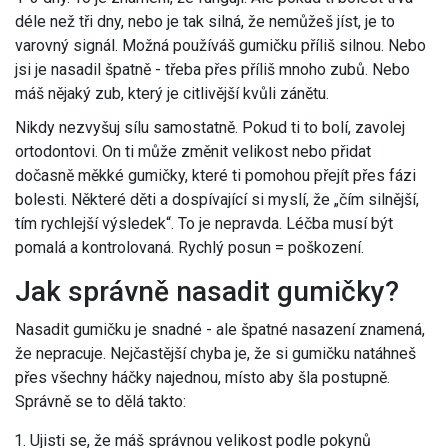
déle než tři dny, nebo je tak silná, že nemůžeš jíst, je to
varovný signál. Možná používáš gumičku příliš silnou. Nebo
jsi je nasadil špatně - třeba přes příliš mnoho zubů. Nebo
máš nějaký zub, který je citlivější kvůli zánětu.
Nikdy nezvyšuj sílu samostatně. Pokud ti to bolí, zavolej
ortodontovi. On ti může změnit velikost nebo přidat
dočasně měkké gumičky, které ti pomohou přejít přes fázi
bolesti. Některé děti a dospívající si myslí, že „čím silnější,
tím rychlejší výsledek“. To je nepravda. Léčba musí být
pomalá a kontrolovaná. Rychlý posun = poškození.
Jak správně nasadit gumičky?
Nasadit gumičku je snadné - ale špatné nasazení znamená,
že nepracuje. Nejčastější chyba je, že si gumičku natáhneš
přes všechny háčky najednou, místo aby šla postupně.
Správně se to dělá takto:
Ujisti se, že máš správnou velikost podle pokynů