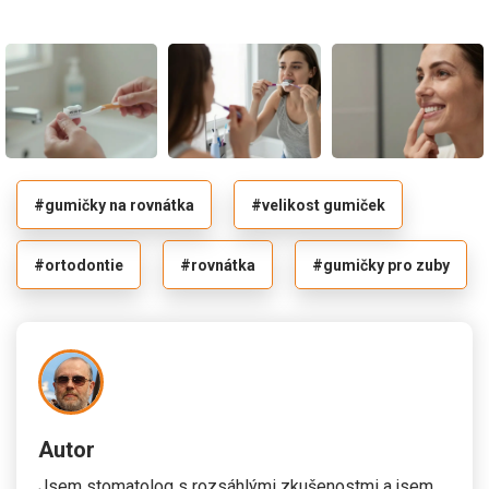
#gumičky na rovnátka
#velikost gumiček
#ortodontie
#rovnátka
#gumičky pro zuby
Autor
Jsem stomatolog s rozsáhlými zkušenostmi a jsem