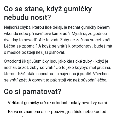
Co se stane, když gumičky
nebudu nosit?
Nejhorší chyba, kterou lidé dělají, je nechat gumičky během
víkendu nebo při návštěvě kamarádů. Myslí si, že „jednou
dva dny to nevadí“. Ale to vadí. Zuby se začnou vracet zpět.
Léčba se zpomalí. A když se vrátíš k ortodontovi, budeš mít
o měsíce později než jsi plánoval.
Ortodonti říkají: „Gumičky jsou jako klasické zuby - když je
necháš běžet, zuby se vrátí.“ Je to jako kdybys měl pružinu,
kterou držíš stále napnutou - a najednou ji pustíš. Všechno
se vrátí zpět. A opravit to pak stojí víc než původní léčba.
Co si pamatovat?
Velikost gumičky určuje ortodont - nikdy nevol vy sami.
Barva neznamená sílu - používej jen číslo nebo kód od