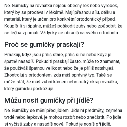
Ne. Gumičky na rovnátka nejsou obecný lék nebo výrobek,
který by se prodával v lékárně. Mají přesnou sílu, délku a
materiál, který je určen pro konkrétní ortodontický případ.
Koupíš-li si špatné, můžeš poškodit zuby nebo způsobit, že
se léčba zpomalí. Vždycky se obracíš na svého ortodonta.
Proč se gumičky praskají?
Praskají, když jsou příliš staré, příliš silné nebo když je
špatně nasadíš. Pokud ti praskají často, může to znamenat,
že používáš špatnou velikost nebo že je příliš natahuješ.
Zkontroluj s ortodontem, zda máš správný typ. Také se
může stát, že máš zubní kámen nebo ostrý okraj rovnátka,
který gumičku poškozuje.
Můžu nosit gumičky při jídlě?
Ne. Gumičky se mění před jídlem. Jídelní předměty, zejména
tvrdé nebo lepkavé, je mohou rozbít nebo znečistit. Po jídle
si vyčisti zuby a nasadíš nové. Pokud je nosíš při jídlě,