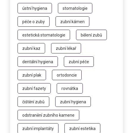
ústní hygiena
stomatologie
péče o zuby
zubní kámen
estetická stomatologie
bělení zubů
zubní kaz
zubní lékař
dentální hygiena
zubní péče
zubní plak
ortodoncie
zubní fazety
rovnátka
čištění zubů
zubní hygiena
odstranění zubního kamene
zubní implantáty
zubní estetika