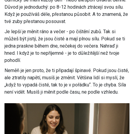
Důvod je jednoduchý: po 8-12 hodinách ztrácejí svou sílu.
Když je používáš déle, přestanou působit. A to znamená, že
tvé zuby přestanou posouvat.
Je lepší je měnit ráno a večer - po čištění zubů. Tak si
můžeš být jistý, že jsou čisté a mají plnou sílu. Pokud se ti
jedna praskne během dne, nečekej do večera. Nahraď ji
hned. I když je to nepříjemné - je to důležitější než tvoje
pohodlí.
Neměň je jen proto, že ti připadají špinavé. Pokud jsou čisté,
ale ztratily napětí, musíš je změnit. Většina lidí si myslí, že
„když to vypadá čisté, tak to je v pořádku“. To je chyba. Síla
není vidět. Musíš ji měnit podle času, ne podle vzhledu.