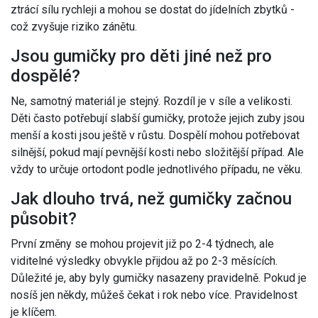
ztrácí sílu rychleji a mohou se dostat do jídelních zbytků -
což zvyšuje riziko zánětu.
Jsou gumičky pro děti jiné než pro
dospělé?
Ne, samotný materiál je stejný. Rozdíl je v síle a velikosti.
Děti často potřebují slabší gumičky, protože jejich zuby jsou
menší a kosti jsou ještě v růstu. Dospělí mohou potřebovat
silnější, pokud mají pevnější kosti nebo složitější případ. Ale
vždy to určuje ortodont podle jednotlivého případu, ne věku.
Jak dlouho trvá, než gumičky začnou
působit?
První změny se mohou projevit již po 2-4 týdnech, ale
viditelné výsledky obvykle přijdou až po 2-3 měsících.
Důležité je, aby byly gumičky nasazeny pravidelně. Pokud je
nosíš jen někdy, můžeš čekat i rok nebo více. Pravidelnost
je klíčem.