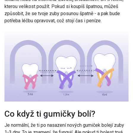
kterou velikost použít. Pokud si koupíš špatnou, můžeš
způsobit, že se tvoje zuby posunou špatně - a pak bude
potřeba léčbu opravovat, což stojí čas i peníze.
Co když ti gumičky bolí?
Je normální, že ti po nasazení nových gumiček bolejí zuby
1-3 dny. To je znamení, že fungují. Ale pokud ti bolest trvá