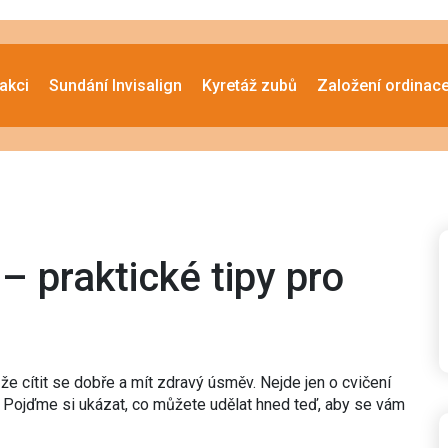
akci
Sundání Invisalign
Kyretáž zubů
Založení ordinac
 – praktické tipy pro
že cítit se dobře a mít zdravý úsměv. Nejde jen o cvičení
me. Pojďme si ukázat, co můžete udělat hned teď, aby se vám