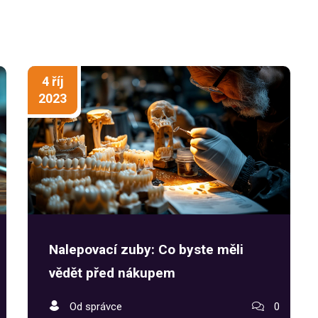
problematice.
4 říj
2023
Nalepovací zuby: Co byste měli
vědět před nákupem
Od správce
0