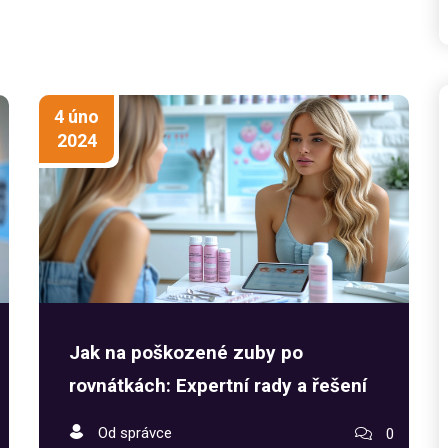
svým zubařem.
4 úno
2024
Jak na poškozené zuby po
rovnátkách: Expertní rady a řešení
Od správce
0