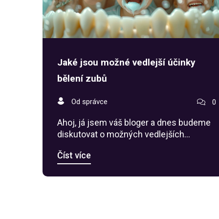
Jaké jsou možné vedlejší účinky
bělení zubů
Od správce
0
Ahoj, já jsem váš bloger a dnes budeme
diskutovat o možných vedlejších
účincích bělení zubů. Toto téma je velmi
Číst více
relevantní, protože stále více lidí se
rozhoduje pro bělení zubů. Je důležité si
uvědomit, že i přesto, že výsledky mohou
být esteticky přitažlivé, existují i
potenciální rizika. V článku probereme
jaké to mohou být a jak se jim vyhnout.