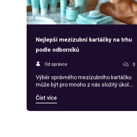
Nejlepší mezizubní kartáčky na trhu
podle odborníků
Od správce
0
Výběr správného mezizubního kartáčku
může být pro mnoho z nás složitý úkol.
Tento článek vám poskytne přehled
Číst více
nejlepších mezizubních kartáčků na trhu,
pomůže pochopit jejich výhody a
nevýhody a nabídne tipy pro jejich
správné použití. Pokud se zajímáte o
dentální hygienu, nezmeškejte tyto
užitečné informace.