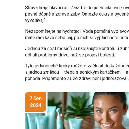
Strava hraje hlavní roli. Zařaďte do jídelníčku více o
pevné dásně a zdravé zuby. Omezte cukry a sycené ná
vyvolávají.
Nezapomínejte na hydrataci. Voda pomáhá vyplavovat
máte rádi kávu nebo čaj, po nich si vypláchněte ústa
Jednou za šest měsíců si naplánujte kontrolu u zubní
odhalí problémy dříve, než se projeví bolestí.
Tyto jednoduché kroky můžete začlenit do každoden
s jednou změnou – třeba s sonickým kartáčkem – a s
pohoda. Připomeňte si, že zdraví není jednorázová u
7 čen
2024