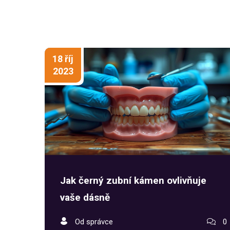
Tak pojďme do toho!
18 říj
2023
Jak černý zubní kámen ovlivňuje
vaše dásně
Od správce
0