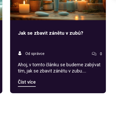
Jak se zbavit zánětu v zubů?
Od správce
0
Ahoj, v tomto článku se budeme zabývat
tím, jak se zbavit zánětu v zubu.
Představíme vám několik možných
Číst více
řešení, které vám mohou pomoci a také
představíme několik preventivních kroků
pro zabránění zánětu v budoucnosti.
Protože doufáme, že nám naši zuby
vydrží co nejdéle bez problémů. Tak
čtěte dále a zjistěte více o této