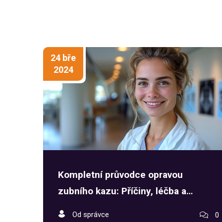
24 bře
2024
Kompletní průvodce opravou
zubního kazu: Příčiny, léčba a
prevence
Od správce
0