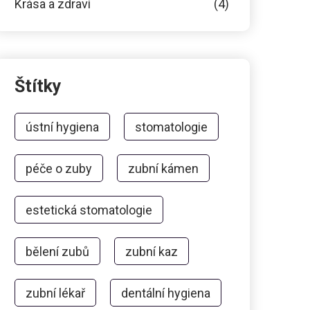
Krása a zdraví
(4)
Štítky
ústní hygiena
stomatologie
péče o zuby
zubní kámen
estetická stomatologie
bělení zubů
zubní kaz
zubní lékař
dentální hygiena