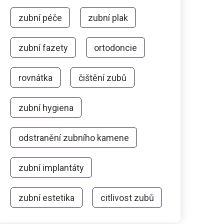
zubní péče
zubní plak
zubní fazety
ortodoncie
rovnátka
čištění zubů
zubní hygiena
odstranění zubního kamene
zubní implantáty
zubní estetika
citlivost zubů