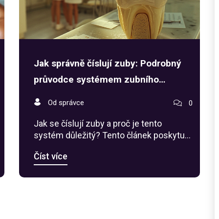
Jak správně číslují zuby: Podrobný
průvodce systémem zubního
značení
Od správce
0
Jak se číslují zuby a proč je tento
systém důležitý? Tento článek poskytuje
podrobný průvodce systémem zubního
Číst více
značení, který používají zubní lékaři po
celém světě. Naučte se, jak funguje
univerzální číselný systém a Palmersova
notace. Zjistěte, jaké výhody přináší
správné číslují zubů v běžné praxi a jak je
můžete využít k lepší komunikaci se