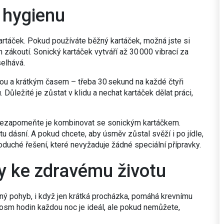
 hygienu
artáček. Pokud používáte běžný kartáček, možná jste si
zákoutí. Sonický kartáček vytváří až 30 000 vibrací za
selhává.
itou a krátkým časem – třeba 30 sekund na každé čtyři
 Důležité je zůstat v klidu a nechat kartáček dělat práci,
t, nezapomeňte je kombinovat se sonickým kartáčkem.
ětu dásní. A pokud chcete, aby úsměv zůstal svěží i po jídle,
duché řešení, které nevyžaduje žádné speciální přípravky.
y ke zdravému životu
elný pohyb, i když jen krátká procházka, pomáhá krevnímu
 osm hodin každou noc je ideál, ale pokud nemůžete,