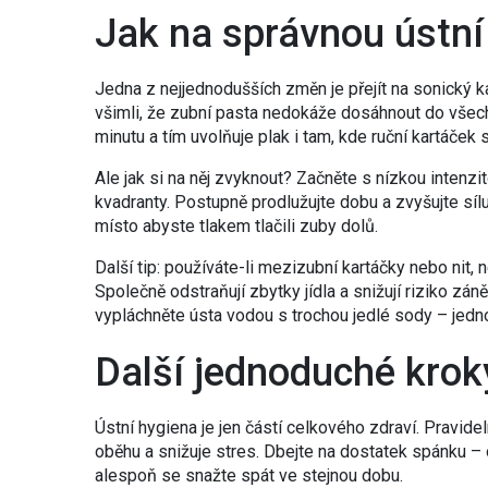
Jak na správnou ústní
Jedna z nejjednodušších změn je přejít na sonický k
všimli, že zubní pasta nedokáže dosáhnout do všech 
minutu a tím uvolňuje plak i tam, kde ruční kartáček 
Ale jak si na něj zvyknout? Začněte s nízkou intenz
kvadranty. Postupně prodlužujte dobu a zvyšujte sílu.
místo abyste tlakem tlačili zuby dolů.
Další tip: používáte-li mezizubní kartáčky nebo ni
Společně odstraňují zbytky jídla a snižují riziko zán
vypláchněte ústa vodou s trochou jedlé sody – jedno
Další jednoduché krok
Ústní hygiena je jen částí celkového zdraví. Pravid
oběhu a snižuje stres. Dbejte na dostatek spánku –
alespoň se snažte spát ve stejnou dobu.