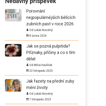
Nedávný příspěvek
Porovnání
nejpopulárnějších bělících
zubních past v roce 2026
Od Lukáš Novotný
8 února 2026
Jak se pozná pulpitida?
Příznaky, příčiny a co s tím
dělat
Od Miloš Havlíček
22 listopadu 2025
Jak fazety na přední zuby
mění životy
Od Lukáš Novotný
7 listopadu 2023