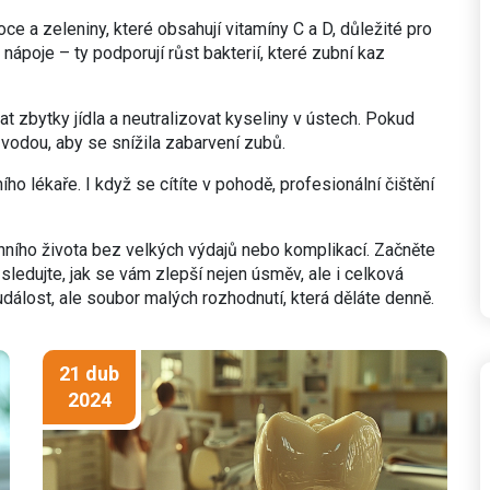
voce a zeleniny, které obsahují vitamíny C a D, důležité pro
poje – ty podporují růst bakterií, které zubní kaz
 zbytky jídla a neutralizovat kyseliny v ústech. Pokud
 vodou, aby se snížila zabarvení zubů.
ho lékaře. I když se cítíte v pohodě, profesionální čištění
ního života bez velkých výdajů nebo komplikací. Začněte
ledujte, jak se vám zlepší nejen úsměv, ale i celková
dálost, ale soubor malých rozhodnutí, která děláte denně.
21 dub
2024