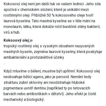
Kokosový olej není jen další tuk ve vašem lednici. Jeho síla
spočívá v chemickém složení, které je unikátní mezi
rostlinnými oleji. Přibližně 50 % kokosového oleje tvoří
laurová kyselina. Tato mastná kyselina se v těle mění na
monolaurin, látku, která dokáže ničit buněčné stěny bakterií,
virů a hub.
Kokosový olej
je
tropický rostlinný olej s vysokým obsahem nasycených
mastných kyselin, zejména laurové kyseliny, která poskytuje
antibakteriální a protizánětlivé účinky
.
Když mluvíme o bělení, musíme být upřímní: Kokosový olej
neobsahuje bělicí agens, jako je peroxid. Nemění tedy
strukturu zubní skloviny ani neodstraňuje hluboké
pigmentace uvnitř dentinu (například ty po tetovacích
barvách nebo antibiotikách v dětství). Jeho efekt je čistě
mechanický a biologický: