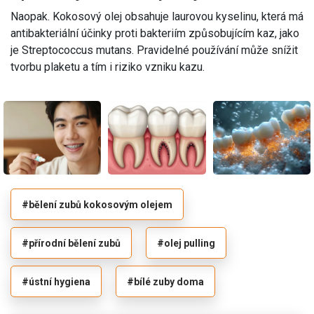
Naopak. Kokosový olej obsahuje laurovou kyselinu, která má
antibakteriální účinky proti bakteriím způsobujícím kaz, jako
je Streptococcus mutans. Pravidelné používání může snížit
tvorbu plaketu a tím i riziko vzniku kazu.
#bělení zubů kokosovým olejem
#přírodní bělení zubů
#olej pulling
#ústní hygiena
#bílé zuby doma