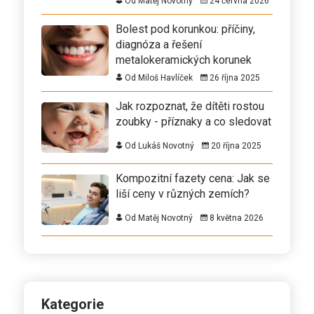
Od Matěj Novotný
24 června 2026
Bolest pod korunkou: příčiny,
diagnóza a řešení
metalokeramických korunek
Od Miloš Havlíček
26 října 2025
Jak rozpoznat, že dítěti rostou
zoubky - příznaky a co sledovat
Od Lukáš Novotný
20 října 2025
Kompozitní fazety cena: Jak se
liší ceny v různých zemích?
Od Matěj Novotný
8 května 2026
Kategorie