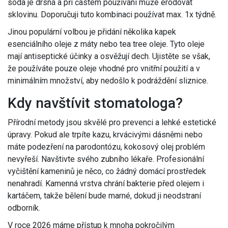
soda je drsná a při častém používání může erodovat
sklovinu. Doporučuji tuto kombinaci používat max. 1x týdně.
Jinou populární volbou je přidání několika kapek
esenciálního oleje z máty nebo tea tree oleje. Tyto oleje
mají antiseptické účinky a osvěžují dech. Ujistěte se však,
že používáte pouze oleje vhodné pro vnitřní použití a v
minimálním množství, aby nedošlo k podráždění sliznice.
Kdy navštívit stomatologa?
Přírodní metody jsou skvělé pro prevenci a lehké estetické
úpravy. Pokud ale trpíte kazu, krvácivými dásněmi nebo
máte podezření na parodontózu, kokosový olej problém
nevyřeší. Navštivte svého zubního lékaře. Profesionální
vyčištění kameninů je něco, co žádný domácí prostředek
nenahradí. Kamenná vrstva chrání bakterie před olejem i
kartáčem, takže bělení bude marné, dokud ji neodstraní
odborník.
V roce 2026 máme přístup k mnoha pokročilým