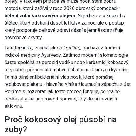
bolely. V takovém případě se může hodit stará dobrá
metoda, která zažívá v roce 2026 obrovský comeback:
bělení zubů kokosovým olejem
. Nejedná se o kouzelný
štětec, který odstraní deset let kávy za noc, ale o postup,
který podporuje celkové zdraví dásní a jemně odstraňuje
povrchové skvrny.
Tato technika, známá jako
oil pulling
, pochází z tradiční
indické medicíny Ayurvedy. Zatímco moderní stomatologie
často spoléhá na peroxid vodíku nebo karbamid, kokosový
olej nabízí přírodní alternativu bohatou na laurovou kyselinu.
Ta má silné antibakteriální vlastnosti, které pomáhají
redukovat plaketu - hlavního viníka žloutnutí a zápachu z úst.
Pojďme si rozebrat, jak tento proces funguje, co reálně
očekávat a jak ho provést správně, abyste si nezničili
sklovinu.
Proč kokosový olej působí na
zuby?