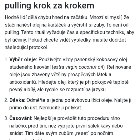
pulling krok za krokem
Hodně lidí dělá chybu hned na začátku. Mnozí si myslí, že
stačí nanést olej na kartáček a vyčistit si zuby. To není oil
pulling. Tento rituál vyžaduje čas a specifickou techniku, aby
byl účinný. Pokud chcete vidět výsledky, musíte dodržet
následující protokol.
Výběr oleje:
Používejte vždy panenský kokosový olej
studeného lisování (
extra virgin coconut oil
). Refinované
oleje jsou zbaveny většiny prospěšných látek a
antioxidantů. Hledejte olej, který je při pokojové teplotě
pevný a bílý, ale rychle se rozpustí na jazyku.
Dávka:
Odměřte si jednu polévkovou lžíci oleje. Nalijte ji
přímo do úst. Nemusíte ji polykat.
Časování:
Nejlepší je provádět tuto proceduru ráno
nalačno, před tím, než vypijete první šálek kávy nebo
snídat. Tím dáte svým zubům „reset“ po nočním