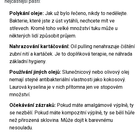
nejčastější pasti:
Polykání oleje:
Jak už bylo řečeno, nikdy to nedělejte.
Bakterie, které jste z úst vytáhli, nechcete mít ve
střevech. Kromě toho velké množství tuku může u
některých lidí způsobit průjem.
Nahrazování kartáčování:
Oil pulling nenahrazuje čištění
zubní nití a kartáček. Je to doplňková terapie, ne náhrada
základní hygieny.
Používání jiných olejů:
Slunečnicový nebo olivový olej
nemají stejné antibakteriální vlastnosti jako kokosový.
Laurová kyselina je v nich přítomna jen ve stopovém
množství.
Očekávání zázraků:
Pokud máte amalgámové výplně, ty
se nezbělí. Pokud máte kompozitní výplně, ty se bělí hůře
než přirozená sklovina. Může dojít k barevnému
nesouladu.