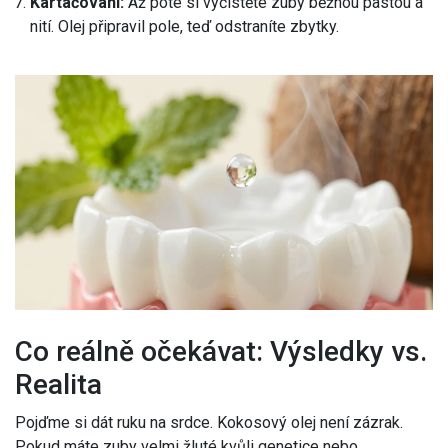
Kartáčování:
Až poté si vyčistěte zuby běžnou pastou a
nití. Olej připravil pole, teď odstraníte zbytky.
Co reálně očekávat: Výsledky vs.
Realita
Pojďme si dát ruku na srdce. Kokosový olej není zázrak.
Pokud máte zuby velmi žluté kvůli genetice nebo