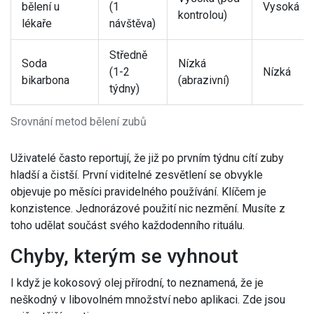
bělení u
(1
Vysoká
kontrolou)
lékaře
návštěva)
Středně
Soda
Nízká
(1-2
Nízká
bikarbona
(abrazivní)
týdny)
Srovnání metod bělení zubů
Uživatelé často reportují, že již po prvním týdnu cítí zuby
hladší a čistší. První viditelné zesvětlení se obvykle
objevuje po měsíci pravidelného používání. Klíčem je
konzistence. Jednorázové použití nic nezmění. Musíte z
toho udělat součást svého každodenního rituálu.
Chyby, kterým se vyhnout
I když je kokosový olej přírodní, to neznamená, že je
neškodný v libovolném množství nebo aplikaci. Zde jsou