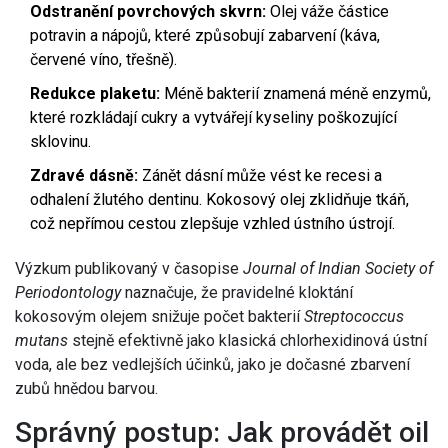
Odstranění povrchových skvrn:
Olej váže částice
potravin a nápojů, které způsobují zabarvení (káva,
červené víno, třešně).
Redukce plaketu:
Méně bakterií znamená méně enzymů,
které rozkládají cukry a vytvářejí kyseliny poškozující
sklovinu.
Zdravé dásně:
Zánět dásní může vést ke recesi a
odhalení žlutého dentinu. Kokosový olej zklidňuje tkáň,
což nepřímou cestou zlepšuje vzhled ústního ústrojí.
Výzkum publikovaný v časopise
Journal of Indian Society of
Periodontology
naznačuje, že pravidelné kloktání
kokosovým olejem snižuje počet bakterií
Streptococcus
mutans
stejně efektivně jako klasická chlorhexidinová ústní
voda, ale bez vedlejších účinků, jako je dočasné zbarvení
zubů hnědou barvou.
Správný postup: Jak provádět oil