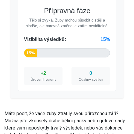
Přípravná fáze
Tělo si zvyká. Zuby mohou působit čistěji a
hladše, ale barevná změna je zatím neviditelná.
Vizibilita výsledků:
15%
15%
+2
0
Úroveň hygieny
Odstíny světleji
Máte pocit, že vaše zuby ztratily svou přirozenou záři?
Možná jste zkoušely drahé bělicí pásky nebo gelové sady,
které vám neposkytly trvalý výsledek, nebo vás dokonce