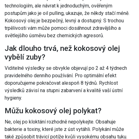
technologiím, ale návrat k jednoduchým, ověřeným
postupům jako je oil pulling, ukazuje, že někdy stačí méně.
Kokosový olej je bezpečný, levný a dostupný. S trochou
trpělivosti vám může pomoci dosáhnout zdravějšího a
světlejšího úsměvu bez chemických agresorů.
Jak dlouho trvá, než kokosový olej
vybělí zuby?
Viditelné výsledky se obvykle objevují po 2 až 4 týdnech
pravidelného denního používání. Pro optimální efekt
doporučujeme pokračovat alespoň 8 týdnů. Rychlost
výsledků závisí na stupni zabarvení a kvalitě vaší ústní
hygieny.
Můžu kokosový olej polykat?
Ne, olej po kloktání rozhodně nepolykejte. Obsahuje
bakterie a toxiny, které jste z úst vytáhli. Polykání může
také způsobit trávicí potíže kvůli vysokému obsahu tuku.