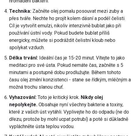
hromadění bakterií.
Technika:
Začněte olej pomalu posouvat mezi zuby a
přes tváře. Nechte ho projít kolem dásní a podél čelisti.
Cíl je vytvořit emulzi, nikoliv intenzivně bublat jako při
používání ústní vody. Pokud budete bublat příliš
energicky, můžete si podráždit čelistní kloub nebo
spolykat vzduch.
Délka trvání:
Ideální čas je 15-20 minut. Vítejte to jako
meditaci pro své ústa. Pokud nemáte čas, začněte s 5
minutami a postupně dobu prodlužujte. Během tohoto
času olej změní konzistenci - stane se řídkým, mléčným a
možná trochu slanou chuť.
Vyhazování:
Toto je kritický krok.
Nikdy olej
nepolykejte.
Obsahuje nyní všechny bakterie a toxiny,
které z vašich úst vytáhli. Vyplivejte ho do odpadu (ne do
dřezu, protože by mohl ucpat potrubí) a poté si důkladně
vypláchněte ústa teplou vodou.