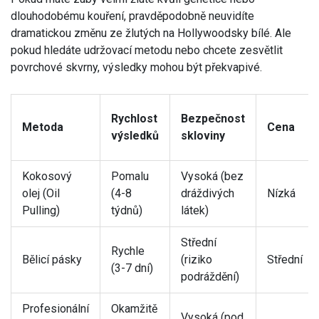
dlouhodobému kouření, pravděpodobně neuvidíte
dramatickou změnu ze žlutých na Hollywoodsky bílé. Ale
pokud hledáte udržovací metodu nebo chcete zesvětlit
povrchové skvrny, výsledky mohou být překvapivé.
Rychlost
Bezpečnost
Metoda
Cena
výsledků
skloviny
Kokosový
Pomalu
Vysoká (bez
olej (Oil
(4-8
dráždivých
Nízká
Pulling)
týdnů)
látek)
Střední
Rychle
Bělicí pásky
(riziko
Střední
(3-7 dní)
podráždění)
Profesionální
Okamžitě
Vysoká (pod