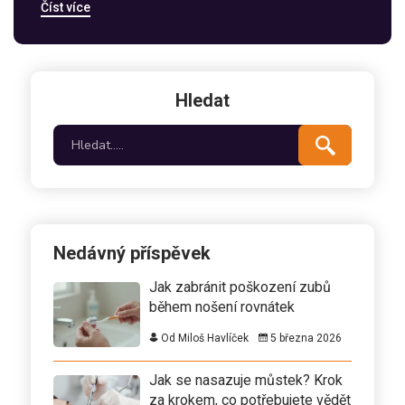
Číst více
Procházíme fáze hojení, doporučené postupy pro
minimalizaci otoků a jak se na tuto změnu připravit,
abyste měli co nejlepší zkušenost. Zahrnujeme
také názory odborníků a sdílíme praktické rady pro
období po operaci.
Hledat
Nedávný příspěvek
Jak zabránit poškození zubů
během nošení rovnátek
Od Miloš Havlíček
5 března 2026
Jak se nasazuje můstek? Krok
za krokem, co potřebujete vědět