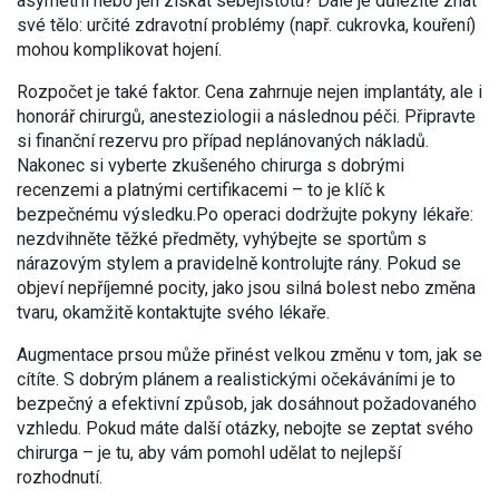
asymetrii nebo jen získat sebejistotu? Dále je důležité znát
své tělo: určité zdravotní problémy (např. cukrovka, kouření)
mohou komplikovat hojení.
Rozpočet je také faktor. Cena zahrnuje nejen implantáty, ale i
honorář chirurgů, anesteziologii a následnou péči. Připravte
si finanční rezervu pro případ neplánovaných nákladů.
Nakonec si vyberte zkušeného chirurga s dobrými
recenzemi a platnými certifikacemi – to je klíč k
bezpečnému výsledku.Po operaci dodržujte pokyny lékaře:
nezdvihněte těžké předměty, vyhýbejte se sportům s
nárazovým stylem a pravidelně kontrolujte rány. Pokud se
objeví nepříjemné pocity, jako jsou silná bolest nebo změna
tvaru, okamžitě kontaktujte svého lékaře.
Augmentace prsou může přinést velkou změnu v tom, jak se
cítíte. S dobrým plánem a realistickými očekáváními je to
bezpečný a efektivní způsob, jak dosáhnout požadovaného
vzhledu. Pokud máte další otázky, nebojte se zeptat svého
chirurga – je tu, aby vám pomohl udělat to nejlepší
rozhodnutí.