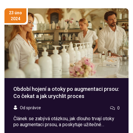
23 úno
2024
Období hojení a otoky po augmentaci prsou:
Co čekat a jak urychlit proces
Od správce
0
Článek se zabývá otázkou, jak dlouho trvají otoky
po augmentaci prsou, a poskytuje užitečné
informace a tipy, jak tento proces může probíhat.