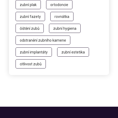
zubní plak
ortodoncie
zubní fazety
rovnátka
čištění zubů
zubní hygiena
odstranění zubního kamene
zubní implantáty
zubní estetika
citlivost zubů