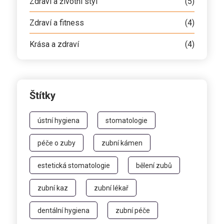
Zdraví a životní styl
(5)
Zdraví a fitness
(4)
Krása a zdraví
(4)
Štítky
ústní hygiena
stomatologie
péče o zuby
zubní kámen
estetická stomatologie
bělení zubů
zubní kaz
zubní lékař
dentální hygiena
zubní péče