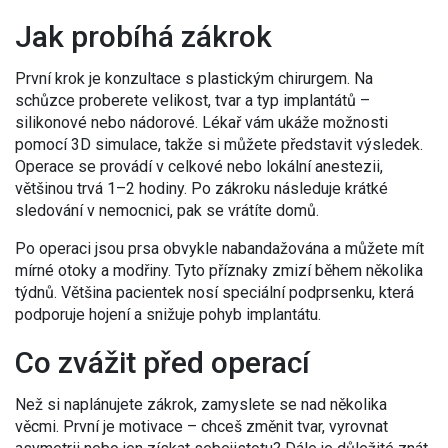
Jak probíhá zákrok
První krok je konzultace s plastickým chirurgem. Na
schůzce proberete velikost, tvar a typ implantátů –
silikonové nebo nádorové. Lékař vám ukáže možnosti
pomocí 3D simulace, takže si můžete představit výsledek.
Operace se provádí v celkové nebo lokální anestezii,
většinou trvá 1–2 hodiny. Po zákroku následuje krátké
sledování v nemocnici, pak se vrátíte domů.
Po operaci jsou prsa obvykle nabandažována a můžete mít
mírné otoky a modřiny. Tyto příznaky zmizí během několika
týdnů. Většina pacientek nosí speciální podprsenku, která
podporuje hojení a snižuje pohyb implantátu.
Co zvážit před operací
Než si naplánujete zákrok, zamyslete se nad několika
věcmi. První je motivace – chceš změnit tvar, vyrovnat