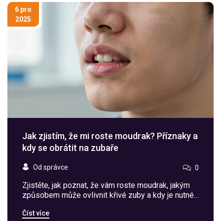
6 pro
2025
Jak zjistím, že mi roste moudrak? Příznaky a
kdy se obrátit na zubaře
Od správce
0
Zjistěte, jak poznat, že vám roste moudrak, jakým
způsobem může ovlivnit křivé zuby a kdy je nutné
navštívit zubaře. Praktické příznaky a co dělat, když
Číst více
si nejste jistí.