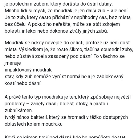
je posledním zubem, který dorůstá do ústní dutiny
.
Mnoho lidí si myslí, že moudrak je jen další zub – ale není.
Je to zub, který často přichází v nepříhodný čas, bez místa,
bez účelu. A pokud ho neřešíte, může se stát zdrojem
bolesti, infekcí nebo dokonce ztráty jiných zubů.
Moudrak se někdy nevejde do čelisti, protože už není dost
místa. Výsledkem je, že roste šikmo, tlačí na sousední zuby,
nebo zůstává zcela zasazený pod dásní. To všechno se
jmenuje
impaktovaný moudrak
,
stav, kdy zub nemůže vyrůst normálně a je zablokovaný
kostí nebo dásní
.
A právě tento typ moudraku je ten, který způsobuje největší
problémy – záněty dásní, bolest, otoky, a často i
zubní kámen
,
tvrdý nános bakterií, který se hromadí v těžko dostupných
oblastech kolem moudraku
.
Když se kámen tvoří pod dásní, kde ho nemůžete dostat