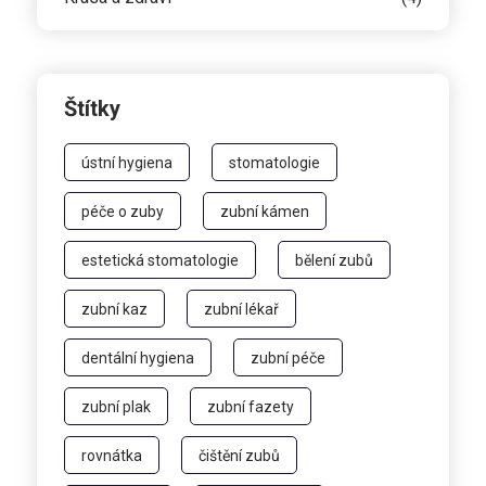
Štítky
ústní hygiena
stomatologie
péče o zuby
zubní kámen
estetická stomatologie
bělení zubů
zubní kaz
zubní lékař
dentální hygiena
zubní péče
zubní plak
zubní fazety
rovnátka
čištění zubů