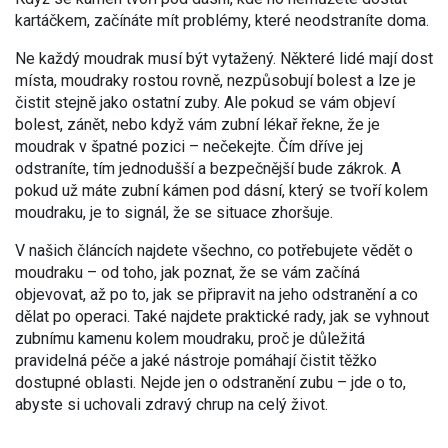
kartáčkem, začínáte mít problémy, které neodstraníte doma.
Ne každý moudrak musí být vytažený. Některé lidé mají dost
místa, moudraky rostou rovně, nezpůsobují bolest a lze je
čistit stejně jako ostatní zuby. Ale pokud se vám objeví
bolest, zánět, nebo když vám zubní lékař řekne, že je
moudrak v špatné pozici – nečekejte. Čím dříve jej
odstraníte, tím jednodušší a bezpečnější bude zákrok. A
pokud už máte zubní kámen pod dásní, který se tvoří kolem
moudraku, je to signál, že se situace zhoršuje.
V našich článcích najdete všechno, co potřebujete vědět o
moudraku – od toho, jak poznat, že se vám začíná
objevovat, až po to, jak se připravit na jeho odstranění a co
dělat po operaci. Také najdete praktické rady, jak se vyhnout
zubnímu kamenu kolem moudraku, proč je důležitá
pravidelná péče a jaké nástroje pomáhají čistit těžko
dostupné oblasti. Nejde jen o odstranění zubu – jde o to,
abyste si uchovali zdravý chrup na celý život.