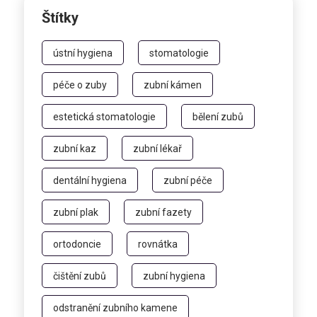
Štítky
ústní hygiena
stomatologie
péče o zuby
zubní kámen
estetická stomatologie
bělení zubů
zubní kaz
zubní lékař
dentální hygiena
zubní péče
zubní plak
zubní fazety
ortodoncie
rovnátka
čištění zubů
zubní hygiena
odstranění zubního kamene