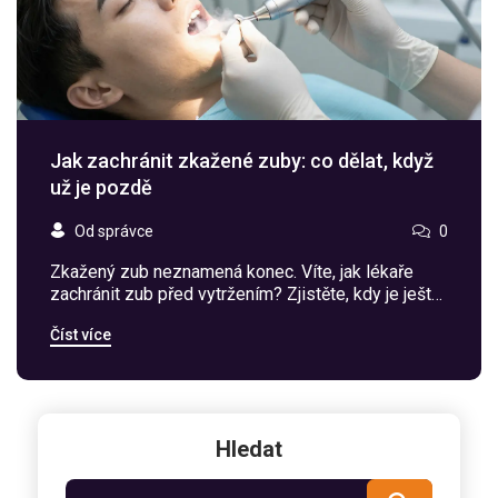
Jak zachránit zkažené zuby: co dělat, když
už je pozdě
Od správce
0
Zkažený zub neznamená konec. Víte, jak lékaře
zachránit zub před vytržením? Zjistěte, kdy je ještě
možné broušení zubů, jak probíhá léčba
Číst více
kořenového kanálku a co dělat, když už je pozdě.
Hledat