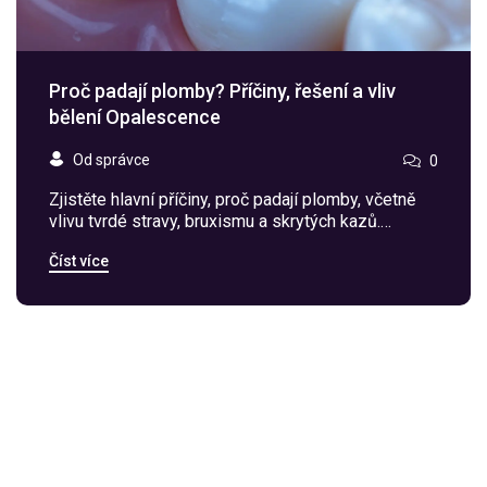
Proč padají plomby? Příčiny, řešení a vliv
bělení Opalescence
Od správce
0
Zjistěte hlavní příčiny, proč padají plomby, včetně
vlivu tvrdé stravy, bruxismu a skrytých kazů.
Přečtěte si také, jak profesionální bělení
Číst více
Opalescence ovlivňuje stabilitu zubních výplní a jak
prodloužit jejich životnost.