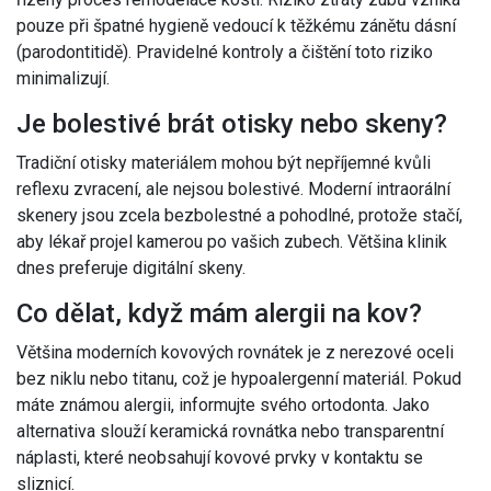
pouze při špatné hygieně vedoucí k těžkému zánětu dásní
(parodontitidě). Pravidelné kontroly a čištění toto riziko
minimalizují.
Je bolestivé brát otisky nebo skeny?
Tradiční otisky materiálem mohou být nepříjemné kvůli
reflexu zvracení, ale nejsou bolestivé. Moderní intraorální
skenery jsou zcela bezbolestné a pohodlné, protože stačí,
aby lékař projel kamerou po vašich zubech. Většina klinik
dnes preferuje digitální skeny.
Co dělat, když mám alergii na kov?
Většina moderních kovových rovnátek je z nerezové oceli
bez niklu nebo titanu, což je hypoalergenní materiál. Pokud
máte známou alergii, informujte svého ortodonta. Jako
alternativa slouží keramická rovnátka nebo transparentní
náplasti, které neobsahují kovové prvky v kontaktu se
sliznicí.