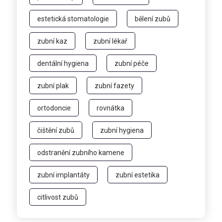
estetická stomatologie
bělení zubů
zubní kaz
zubní lékař
dentální hygiena
zubní péče
zubní plak
zubní fazety
ortodoncie
rovnátka
čištění zubů
zubní hygiena
odstranění zubního kamene
zubní implantáty
zubní estetika
citlivost zubů