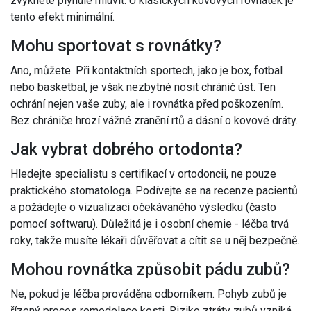
zvyknete plynule mluvit. U klasických kovových rovnátek je
tento efekt minimální.
Mohu sportovat s rovnátky?
Ano, můžete. Při kontaktních sportech, jako je box, fotbal
nebo basketbal, je však nezbytné nosit chránič úst. Ten
ochrání nejen vaše zuby, ale i rovnátka před poškozením.
Bez chrániče hrozí vážné zranění rtů a dásní o kovové dráty.
Jak vybrat dobrého ortodonta?
Hledejte specialistu s certifikací v ortodoncii, ne pouze
praktického stomatologa. Podívejte se na recenze pacientů
a požádejte o vizualizaci očekávaného výsledku (často
pomocí softwaru). Důležitá je i osobní chemie - léčba trvá
roky, takže musíte lékaři důvěřovat a cítit se u něj bezpečně.
Mohou rovnátka způsobit pádu zubů?
Ne, pokud je léčba prováděna odborníkem. Pohyb zubů je
řízený proces remodelace kosti. Riziko ztráty zubů vzniká