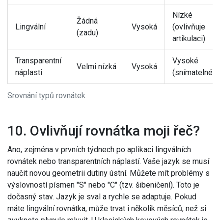
Nízké
Žádná
Lingvální
Vysoká
(ovlivňuje
(zadu)
artikulaci)
Transparentní
Vysoké
Velmi nízká
Vysoká
náplasti
(snímatelné)
Srovnání typů rovnátek
10. Ovlivňují rovnátka moji řeč?
Ano, zejména v prvních týdnech po aplikaci lingválních
rovnátek nebo transparentních náplastí. Vaše jazyk se musí
naučit novou geometrii dutiny ústní. Můžete mít problémy s
výslovností písmen "S" nebo "C" (tzv. šibeničení). Toto je
dočasný stav. Jazyk je sval a rychle se adaptuje. Pokud
máte lingvální rovnátka, může trvat i několik měsíců, než si