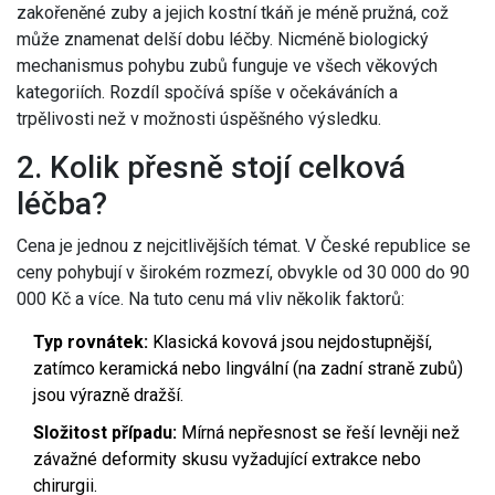
zakořeněné zuby a jejich kostní tkáň je méně pružná, což
může znamenat delší dobu léčby. Nicméně biologický
mechanismus pohybu zubů funguje ve všech věkových
kategoriích. Rozdíl spočívá spíše v očekáváních a
trpělivosti než v možnosti úspěšného výsledku.
2. Kolik přesně stojí celková
léčba?
Cena je jednou z nejcitlivějších témat. V České republice se
ceny pohybují v širokém rozmezí, obvykle od 30 000 do 90
000 Kč a více. Na tuto cenu má vliv několik faktorů:
Typ rovnátek:
Klasická kovová jsou nejdostupnější,
zatímco keramická nebo lingvální (na zadní straně zubů)
jsou výrazně dražší.
Složitost případu:
Mírná nepřesnost se řeší levněji než
závažné deformity skusu vyžadující extrakce nebo
chirurgii.