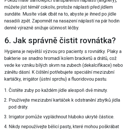
Pokud máte samolepící transparentní náplasti (alignery),
můžete jíst téměř cokoliv, protože náplasti před jídlem
sundáte. Musíte však dbát na to, abyste je ihned po jídle
nasadili zpět. Zapomnět na nasazení náplastí na pár hodin
denně výrazně snižuje účinnost léčby.
6. Jak správně čistit rovnátka?
Hygiena je největší výzvou pro pacienty s rovnátky. Plaky a
bakterie se snadno hromadí kolem bracketů a drátů, což
vede ke vzniku bílých skvrn na zubech (dekalcifikace) nebo
zánětu dásní. K čištění potřebujete speciální mezizubní
kartáčky, irrigátor (ústní sprchu) a fluoridovou pastu.
Čistěte zuby po každém jídle alespoň dvě minuty.
Používejte mezizubní kartáček k odstranění zbytků jídla
pod dráty.
Irrigator pomůže vypláchnout hluboko ukryté částice.
Nikdy nepoužívejte bělicí pasty, které mohou poškrábat