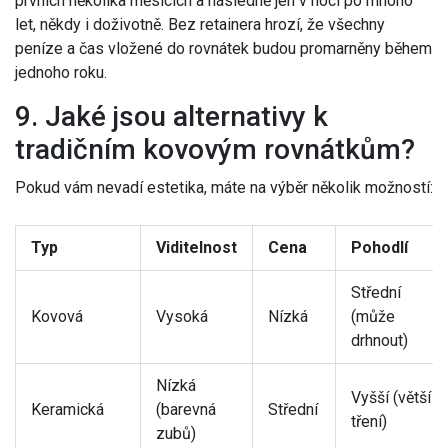
prvních několika měsících a následně jen v noci po mnoho
let, někdy i doživotně. Bez retainera hrozí, že všechny
peníze a čas vložené do rovnátek budou promarněny během
jednoho roku.
9. Jaké jsou alternativy k
tradičním kovovým rovnátkům?
Pokud vám nevadí estetika, máte na výběr několik možností:
Typ
Viditelnost
Cena
Pohodlí
Střední
Kovová
Vysoká
Nízká
(může
drhnout)
Nízká
Vyšší (větší
Keramická
(barevná
Střední
tření)
zubů)