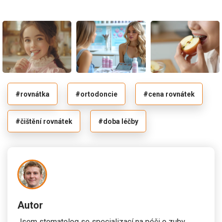
#rovnátka
#ortodoncie
#cena rovnátek
#čištění rovnátek
#doba léčby
Autor
Jsem stomatolog se specializací na péči o zuby.