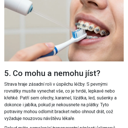
5. Co mohu a nemohu jíst?
Strava hraje zásadní roli v úspěchu léčby. S pevnými
rovnátky musíte vynechat vše, co je tvrdé, lepkavé nebo
křehké. Patří sem ořechy, karamel, lízátka, led, sušenky a
dokonce i jablka, pokud je nekousnete na plátky. Tyto
potraviny mohou odlomit bracket nebo ohnout drát, což
vyžaduje nouzovou návštěvu lékaře.