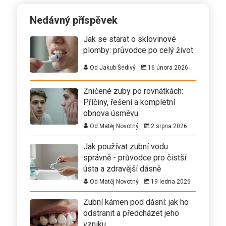
Nedávný příspěvek
Jak se starat o sklovinové
plomby: průvodce po celý život
Od Jakub Šedivý
16 února 2026
Zničené zuby po rovnátkách:
Příčiny, řešení a kompletní
obnova úsměvu
Od Matěj Novotný
2 srpna 2026
Jak používat zubní vodu
správně - průvodce pro čistší
ústa a zdravější dásně
Od Matěj Novotný
19 ledna 2026
Zubní kámen pod dásní: jak ho
odstranit a předcházet jeho
vzniku