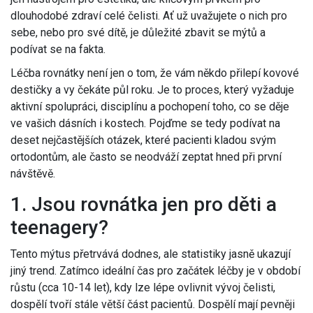
dlouhodobé zdraví celé čelisti. Ať už uvažujete o nich pro
sebe, nebo pro své dítě, je důležité zbavit se mýtů a
podívat se na fakta.
Léčba rovnátky není jen o tom, že vám někdo přilepí kovové
destičky a vy čekáte půl roku. Je to proces, který vyžaduje
aktivní spolupráci, disciplínu a pochopení toho, co se děje
ve vašich dásních i kostech. Pojďme se tedy podívat na
deset nejčastějších otázek, které pacienti kladou svým
ortodontům, ale často se neodváží zeptat hned při první
návštěvě.
1. Jsou rovnátka jen pro děti a
teenagery?
Tento mýtus přetrvává dodnes, ale statistiky jasně ukazují
jiný trend. Zatímco ideální čas pro začátek léčby je v období
růstu (cca 10-14 let), kdy lze lépe ovlivnit vývoj čelisti,
dospělí tvoří stále větší část pacientů. Dospělí mají pevněji