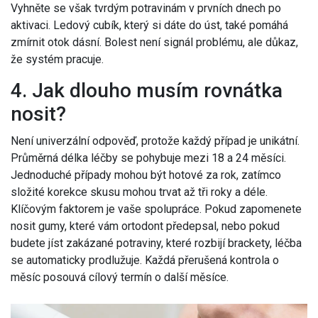
Vyhněte se však tvrdým potravinám v prvních dnech po
aktivaci. Ledový cubík, který si dáte do úst, také pomáhá
zmírnit otok dásní. Bolest není signál problému, ale důkaz,
že systém pracuje.
4. Jak dlouho musím rovnátka
nosit?
Není univerzální odpověď, protože každý případ je unikátní.
Průměrná délka léčby se pohybuje mezi 18 a 24 měsíci.
Jednoduché případy mohou být hotové za rok, zatímco
složité korekce skusu mohou trvat až tři roky a déle.
Klíčovým faktorem je vaše spolupráce. Pokud zapomenete
nosit gumy, které vám ortodont předepsal, nebo pokud
budete jíst zakázané potraviny, které rozbijí brackety, léčba
se automaticky prodlužuje. Každá přerušená kontrola o
měsíc posouvá cílový termín o další měsíce.