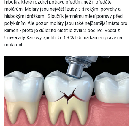
hrbolky, které rozdrcí potravu předtím, než ji předáte
molárům. Moláry jsou největší zuby s širokými povrchy a
hlubokými drážkami. Slouží k jemnému mletí potravy před
polykáním. Ale pozor: moláry jsou také nejčastější místa pro
kámen - proto je důležité čistit je zvlášť pečlivě. Vědci z
Univerzity Karlovy zjistili, že 68 % lidí má kámen právě na
molárech.