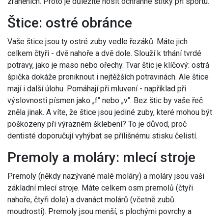
zraněních. Proto je důležité nosit ochranné štítky při sportu.
Štice: ostré obránce
Vaše štice jsou ty ostré zuby vedle řezáků. Máte jich
celkem čtyři - dvě nahoře a dvě dole. Slouží k trhání tvrdé
potravy, jako je maso nebo ořechy. Tvar štic je klíčový: ostrá
špička dokáže proniknout i nejtěžších potravinách. Ale štice
mají i další úlohu. Pomáhají při mluvení - například při
výslovnosti písmen jako „f“ nebo „v“. Bez štic by vaše řeč
zněla jinak. A víte, že štice jsou jediné zuby, které mohou být
poškozeny při výrazném šklebení? To je důvod, proč
dentisté doporučují vyhýbat se přílišnému stisku čelistí.
Premoly a moláry: mlecí stroje
Premoly (někdy nazývané malé moláry) a moláry jsou vaši
základní mlecí stroje. Máte celkem osm premolů (čtyři
nahoře, čtyři dole) a dvanáct molárů (včetně zubů
moudrosti). Premoly jsou menší, s plochými povrchy a