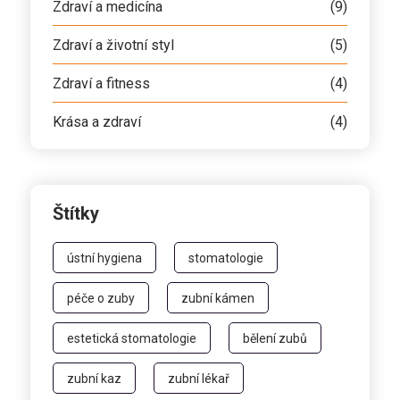
Zdraví a medicína
(9)
Zdraví a životní styl
(5)
Zdraví a fitness
(4)
Krása a zdraví
(4)
Štítky
ústní hygiena
stomatologie
péče o zuby
zubní kámen
estetická stomatologie
bělení zubů
zubní kaz
zubní lékař