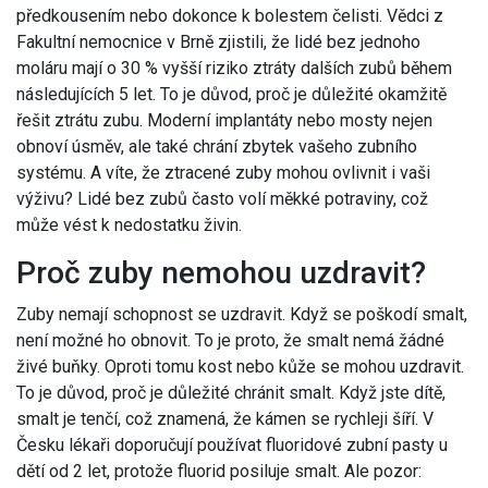
předkousením nebo dokonce k bolestem čelisti. Vědci z
Fakultní nemocnice v Brně zjistili, že lidé bez jednoho
moláru mají o 30 % vyšší riziko ztráty dalších zubů během
následujících 5 let. To je důvod, proč je důležité okamžitě
řešit ztrátu zubu. Moderní implantáty nebo mosty nejen
obnoví úsměv, ale také chrání zbytek vašeho zubního
systému. A víte, že ztracené zuby mohou ovlivnit i vaši
výživu? Lidé bez zubů často volí měkké potraviny, což
může vést k nedostatku živin.
Proč zuby nemohou uzdravit?
Zuby nemají schopnost se uzdravit. Když se poškodí smalt,
není možné ho obnovit. To je proto, že smalt nemá žádné
živé buňky. Oproti tomu kost nebo kůže se mohou uzdravit.
To je důvod, proč je důležité chránit smalt. Když jste dítě,
smalt je tenčí, což znamená, že kámen se rychleji šíří. V
Česku lékaři doporučují používat fluoridové zubní pasty u
dětí od 2 let, protože fluorid posiluje smalt. Ale pozor: