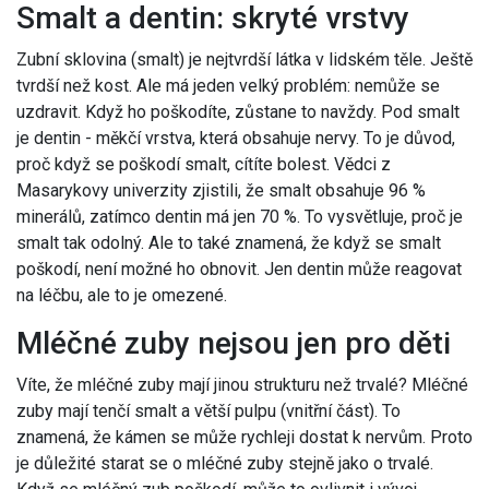
Smalt a dentin: skryté vrstvy
Zubní sklovina (smalt) je nejtvrdší látka v lidském těle. Ještě
tvrdší než kost. Ale má jeden velký problém: nemůže se
uzdravit. Když ho poškodíte, zůstane to navždy. Pod smalt
je dentin - měkčí vrstva, která obsahuje nervy. To je důvod,
proč když se poškodí smalt, cítíte bolest. Vědci z
Masarykovy univerzity zjistili, že smalt obsahuje 96 %
minerálů, zatímco dentin má jen 70 %. To vysvětluje, proč je
smalt tak odolný. Ale to také znamená, že když se smalt
poškodí, není možné ho obnovit. Jen dentin může reagovat
na léčbu, ale to je omezené.
Mléčné zuby nejsou jen pro děti
Víte, že mléčné zuby mají jinou strukturu než trvalé? Mléčné
zuby mají tenčí smalt a větší pulpu (vnitřní část). To
znamená, že kámen se může rychleji dostat k nervům. Proto
je důležité starat se o mléčné zuby stejně jako o trvalé.