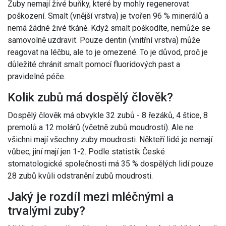
Zuby nemají živé buňky, které by mohly regenerovat
poškození. Smalt (vnější vrstva) je tvořen 96 % minerálů a
nemá žádné živé tkáně. Když smalt poškodíte, nemůže se
samovolně uzdravit. Pouze dentin (vnitřní vrstva) může
reagovat na léčbu, ale to je omezené. To je důvod, proč je
důležité chránit smalt pomocí fluoridových past a
pravidelné péče.
Kolik zubů má dospělý člověk?
Dospělý člověk má obvykle 32 zubů - 8 řezáků, 4 štice, 8
premolů a 12 molárů (včetně zubů moudrosti). Ale ne
všichni mají všechny zuby moudrosti. Někteří lidé je nemají
vůbec, jiní mají jen 1-2. Podle statistik České
stomatologické společnosti má 35 % dospělých lidí pouze
28 zubů kvůli odstranění zubů moudrosti.
Jaký je rozdíl mezi mléčnými a
trvalými zuby?