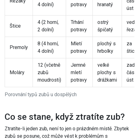
Řezáky
část
4 dolní)
potravy
hranatý
úst
4 (2 horní,
Trhání
ostrý
vedle
Štice
2 dolní)
potravy
špičatý
řezák
8 (4 horní,
Mletí
plochý s
za
Premoly
4 dolní)
potravy
hrbolky
štice
12 (včetně
Jemné
velké
zadní
Moláry
zubů
mletí
plochy s
část
moudrosti)
potravy
drážkami
úst
Porovnání typů zubů u dospělých
Co se stane, když ztratíte zub?
Ztratíte-li jeden zub, není to jen o prázdném místě. Zbytek
zubů se posune, což může vést k problémům s