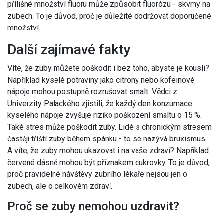
přílišné množství fluoru může způsobit fluorózu - skvrny na
zubech. To je důvod, proč je důležité dodržovat doporučené
množství.
Další zajímavé fakty
Víte, že zuby můžete poškodit i bez toho, abyste je kousli?
Například kyselé potraviny jako citrony nebo kofeinové
nápoje mohou postupně rozrušovat smalt. Vědci z
Univerzity Palackého zjistili, že každý den konzumace
kyselého nápoje zvyšuje riziko poškození smaltu o 15 %.
Také stres může poškodit zuby. Lidé s chronickým stresem
častěji tříští zuby během spánku - to se nazývá bruxismus.
A víte, že zuby mohou ukazovat i na vaše zdraví? Například
červené dásně mohou být příznakem cukrovky. To je důvod,
proč pravidelné návštěvy zubního lékaře nejsou jen o
zubech, ale o celkovém zdraví.
Proč se zuby nemohou uzdravit?