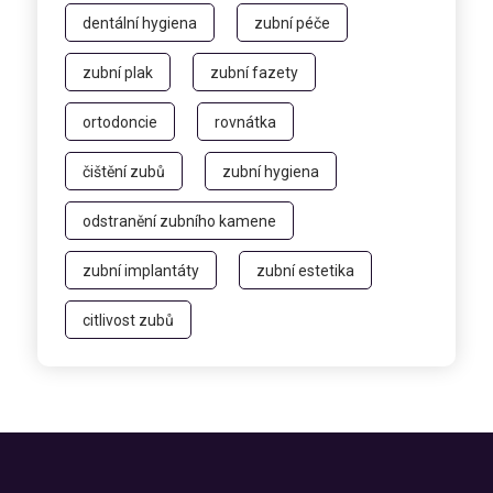
dentální hygiena
zubní péče
zubní plak
zubní fazety
ortodoncie
rovnátka
čištění zubů
zubní hygiena
odstranění zubního kamene
zubní implantáty
zubní estetika
citlivost zubů