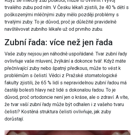
Když se mléčný zub poškodí, může to ovlivnit i vývoj
trvalého zubu pod ním. V Česku lékaři zjistili, že 40 % dětí s
poškozenými mléčnými zuby mělo později problémy s
trvalými zuby. To je důvod, proč je důležité pravidelně
navštěvovat zubního lékaře už od prvního zubu.
Zubní řada: více než jen řada
Vaše zuby nejsou jen náhodně uspořádané. Tvar zubní řady
ovlivňuje vaše mluvení, žvýkání a dokonce tvář. Když máte
přečnívající zuby nebo špatný předkous, může to vést k
problémům s čelistí. Vědci z Pražské stomatologické
fakulty zjistili, že 65 % lidí s nepravidelnou zubní řadou má
častěji bolesti hlavy než lidé s dokonalou řadou. To je
důvod, proč ortodoncie není jen o kráse, ale o zdraví. A víte,
že tvar vaší zubní řady může být odhalen i z vašeho tvaru
čelisti? Kostěná struktura čelisti ovlivňuje, jak zuby
dorůstají.