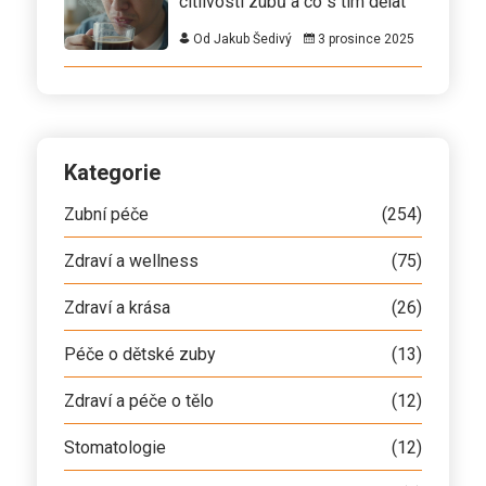
citlivosti zubů a co s tím dělat
Od Jakub Šedivý
3 prosince 2025
Kategorie
Zubní péče
(254)
Zdraví a wellness
(75)
Zdraví a krása
(26)
Péče o dětské zuby
(13)
Zdraví a péče o tělo
(12)
Stomatologie
(12)