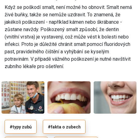
Když se poškodí smalt, není možné ho obnovit. Smalt nemá
živé buňky, takže se nemůže uzdravit. To znamená, že
jakékoli poškození - například kámen nebo škrábance -
zůstane navždy. Poškozený smalt způsobí, že dentin
(vnitřní vrstva) je vystavený, což může vést k bolesti nebo
infekci. Proto je důležité chránit smalt pomocí fluoridových
past, pravidelného čištění a vyhýbání se kyselým
potravinám. V případě vážného poškození je nutné navštívit
zubního lékaře pro ošetření.
#typy zubů
#fakta o zubech