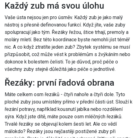
Každý zub má svou úlohu
Vaše ústa nejsou jen pro úsměv. Každý zub je jako malý
nástroj s přesně definovanou funkcí. Když jíte, vaše zuby
spolupracují jako tým. Řezáky řežou, štice trhají, premoly a
moláry mletí. Bez této koordinace byste nemohli jíst téměř
nic. A co když ztratíte jeden zub? Zbytek systému se musí
přizpůsobit, což může vést k problémům s žvýkáním nebo
dokonce k bolestem čelisti. To je důvod, proč péče o
všechny zuby stejně důležitá jako péče o jednotlivé.
Řezáky: první řadová obrana
Máte celkem osm řezáků - čtyři nahoře a čtyři dole. Tyto
ploché zuby jsou umístěny přímo v přední části úst. Slouží k
řezání potravy, například kousnutí jablka nebo rozdělení
sýra. Když jste dítě, máte pouze osm mléčných řezáků.
Trvalé řezáky se objevují kolem šesti let. Ale co vědí
málokdo? Řezáky jsou nejčastěji postižené zuby při