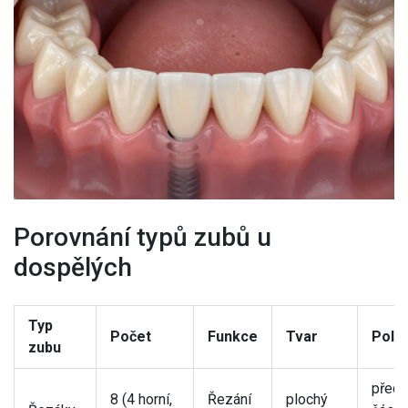
Porovnání typů zubů u
dospělých
Typ
Počet
Funkce
Tvar
Polo
zubu
předn
8 (4 horní,
Řezání
plochý