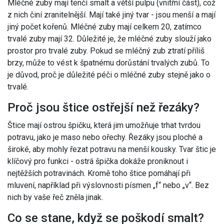
Mléčné zuby mají tenčí smalt a větší pulpu (vnitřní část), což
z nich činí zranitelnější. Mají také jiný tvar - jsou menší a mají
jiný počet kořenů. Mléčné zuby mají celkem 20, zatímco
trvalé zuby mají 32. Důležité je, že mléčné zuby slouží jako
prostor pro trvalé zuby. Pokud se mléčný zub ztratí příliš
brzy, může to vést k špatnému dorůstání trvalých zubů. To
je důvod, proč je důležité péči o mléčné zuby stejně jako o
trvalé.
Proč jsou štice ostřejší než řezáky?
Štice mají ostrou špičku, která jim umožňuje trhat tvrdou
potravu, jako je maso nebo ořechy. Řezáky jsou ploché a
široké, aby mohly řezat potravu na menší kousky. Tvar štic je
klíčový pro funkci - ostrá špička dokáže proniknout i
nejtěžších potravinách. Kromě toho štice pomáhají při
mluvení, například při výslovnosti písmen „f“ nebo „v“. Bez
nich by vaše řeč zněla jinak.
Co se stane, když se poškodí smalt?