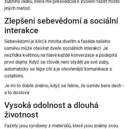
zubního řádku, která mě přesvědčila k zvolení fazet místo
jiných metod.
Zlepšení sebevědomí a sociální
interakce
Sebevědomí je klicí k mnoha dveřím a fasáda našeho
úsměvu může otevírat dveře sociálních interakcí. Je
nezřídka květinou na hlavě každé konverzace a podepírá
první dojmy. Když se člověk není stydět za své zuby,
automaticky se lépe cítí a je otevřenější komunikace s
ostatními.
Je mi to dobře známo, když se řekne, že úsměv bere dech -
a to doslova.
Vysoká odolnost a dlouhá
životnost
Fazety jsou vyrobeny z materiálů, které jsou známy svou