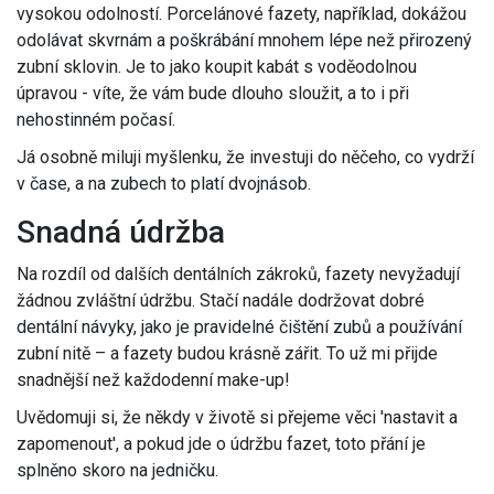
vysokou odolností. Porcelánové fazety, například, dokážou
odolávat skvrnám a poškrábání mnohem lépe než přirozený
zubní sklovin. Je to jako koupit kabát s voděodolnou
úpravou - víte, že vám bude dlouho sloužit, a to i při
nehostinném počasí.
Já osobně miluji myšlenku, že investuji do něčeho, co vydrží
v čase, a na zubech to platí dvojnásob.
Snadná údržba
Na rozdíl od dalších dentálních zákroků, fazety nevyžadují
žádnou zvláštní údržbu. Stačí nadále dodržovat dobré
dentální návyky, jako je pravidelné čištění zubů a používání
zubní nitě – a fazety budou krásně zářit. To už mi přijde
snadnější než každodenní make-up!
Uvědomuji si, že někdy v životě si přejeme věci 'nastavit a
zapomenout', a pokud jde o údržbu fazet, toto přání je
splněno skoro na jedničku.