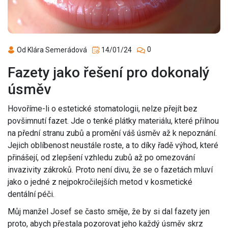
0
Od Klára Semerádová
14/01/24
Fazety jako řešení pro dokonalý
úsměv
Hovoříme-li o estetické stomatologii, nelze přejít bez
povšimnutí fazet. Jde o tenké plátky materiálu, které přilnou
na přední stranu zubů a promění váš úsměv až k nepoznání.
Jejich oblíbenost neustále roste, a to díky řadě výhod, které
přinášejí, od zlepšení vzhledu zubů až po omezování
invazivity zákroků. Proto není divu, že se o fazetách mluví
jako o jedné z nejpokročilejších metod v kosmetické
dentální péči.
Můj manžel Josef se často směje, že by si dal fazety jen
proto, abych přestala pozorovat jeho každý úsměv skrz