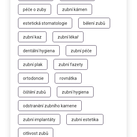
péče o zuby
zubní kámen
estetická stomatologie
bělení zubů
zubní kaz
zubní lékař
dentální hygiena
zubní péče
zubní plak
zubní fazety
ortodoncie
rovnátka
čištění zubů
zubní hygiena
odstranění zubního kamene
zubní implantáty
zubní estetika
citlivost zubů