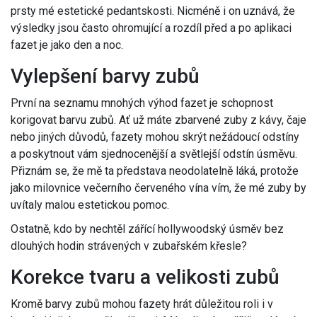
prsty mé estetické pedantskosti. Nicméně i on uznává, že
výsledky jsou často ohromující a rozdíl před a po aplikaci
fazet je jako den a noc.
Vylepšení barvy zubů
První na seznamu mnohých výhod fazet je schopnost
korigovat barvu zubů. Ať už máte zbarvené zuby z kávy, čaje
nebo jiných důvodů, fazety mohou skrýt nežádoucí odstíny
a poskytnout vám sjednocenější a světlejší odstín úsměvu.
Přiznám se, že mě ta představa neodolatelně láká, protože
jako milovnice večerního červeného vína vím, že mé zuby by
uvítaly malou estetickou pomoc.
Ostatně, kdo by nechtěl zářící hollywoodský úsměv bez
dlouhých hodin strávených v zubařském křesle?
Korekce tvaru a velikosti zubů
Kromě barvy zubů mohou fazety hrát důležitou roli i v