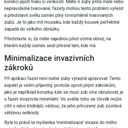
korekci jejich tvaru či velikosti. Máte-li zuby příliš malé nebo
nepravidelně tvarované, fazety mohou tento problém vyřešit
a představit světu úsměv plný rovnoměrně tvarovaných
zubů. Je to jako mít mozaiku, kde každý kousek perfektně
zapadá do velkého obrázku.
Představte si, že máte najednou před očima obraz, na
kterém každý úsměv sedí přesně tam, kde má.
Minimalizace invazivních
zákroků
Při aplikaci fazet není nutné zuby výrazně upravovat. Tento
aspekt je velmi příjemný, protože oproti jiným zákrokům,
jako je například korunka, kde se musí zub více obrušovat, je
u fazet invazivita minimální. Ve světle toho se člověk může
cítit o něco klidnější, vědouc, že jeho přirozený zub zůstává
většinou netknutý.
Byla to právě ta myšlenka 'minimalizace' invaze do mého