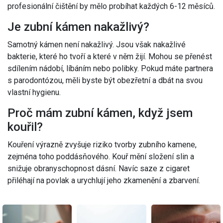
profesionální čištění by mělo probíhat každých 6-12 měsíců.
Je zubní kámen nakažlivý?
Samotný kámen není nakažlivý. Jsou však nakažlivé
bakterie, které ho tvoří a které v něm žijí. Mohou se přenést
sdílením nádobí, líbáním nebo polibky. Pokud máte partnera
s parodontózou, měli byste být obezřetní a dbát na svou
vlastní hygienu.
Proč mám zubní kámen, když jsem
kouřil?
Kouření výrazně zvyšuje riziko tvorby zubního kamene,
zejména toho poddásňového. Kouř mění složení slin a
snižuje obranyschopnost dásní. Navíc saze z cigaret
přiléhají na povlak a urychlují jeho zkamenění a zbarvení.