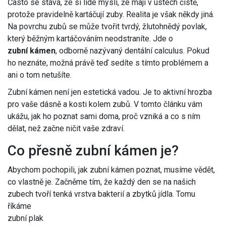
Často se stává, že si lidé myslí, že mají v ústech čistě,
protože pravidelně kartáčují zuby. Realita je však někdy jiná.
Na povrchu zubů se může tvořit tvrdý, žlutohnědý povlak,
který běžným kartáčováním neodstraníte. Jde o
zubní kámen
, odborně nazývaný dentální calculus. Pokud
ho neznáte, možná právě teď sedíte s tímto problémem a
ani o tom netušíte.
Zubní kámen není jen estetická vadou. Je to aktivní hrozba
pro vaše dásně a kosti kolem zubů. V tomto článku vám
ukážu, jak ho poznat sami doma, proč vzniká a co s ním
dělat, než začne ničit vaše zdraví.
Co přesně zubní kámen je?
Abychom pochopili, jak zubní kámen poznat, musíme vědět,
co vlastně je. Začněme tím, že každý den se na našich
zubech tvoří tenká vrstva bakterií a zbytků jídla. Tomu
říkáme
zubní plak