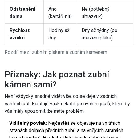
Odstranění
Ano
Ne (potřebný
doma
(kartáč, nit)
ultrazvuk)
Rychlost
Hodiny až
Dny až týdny (po
vzniku
dny
usazení plaku)
Rozdíl mezi zubním plakem a zubním kamenem
Příznaky: Jak poznat zubní
kámen sami?
Není vždycky snadné vidět vše, co se děje v zadních
částech úst. Existuje však několik jasných signálů, které by
vás měly upozornit, že máte problém.
Viditelný povlak:
Nejčastěji se objevuje na vnitřních
stranách dolních předních zubů a na vnějších stranách
horních molárů. Hledejte žluté, hnědé nebo dokonce