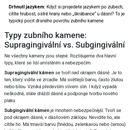
Drhnutí jazykem:
Když si projedete jazykem po zubech,
cítíte hrubost, ostré hrany nebo „škrábance“ u dásní? To je
typický pocit drsného povrchu zubního kamene.
Typy zubního kamene:
Supragingivální vs. Subgingivální
Ne všechny kameny jsou stejné. Rozlišujeme dva hlavní
typy, které se liší umístěním a nebezpečím.
Supragingivální kámen
se tvoří nad okrajem dásně. Je to
ten, který vidíte ve zrcadle. Má světlejší barvu, často žlutou
nebo bílou. Vzniká především vlivem slin. I když vypadá
neškodně, stále dráždí dásně a podporuje tvorbu nového
plaku.
Subgingivální kámen
je mnohem nebezpečnější. Tvoří se
pod okrajem dásně, v dásňovém záklopu. Nevidíte ho, ale
cítíte ho. Má tmavší barvu (hnědou, zelenkavou nebo černou)