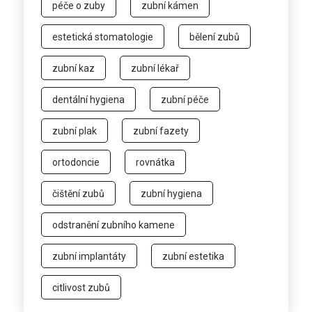
péče o zuby
zubní kámen
estetická stomatologie
bělení zubů
zubní kaz
zubní lékař
dentální hygiena
zubní péče
zubní plak
zubní fazety
ortodoncie
rovnátka
čištění zubů
zubní hygiena
odstranění zubního kamene
zubní implantáty
zubní estetika
citlivost zubů