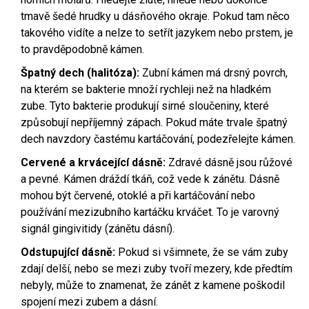
tmavě šedé hrudky u dásňového okraje. Pokud tam něco
takového vidíte a nelze to setřít jazykem nebo prstem, je
to pravděpodobně kámen.
Špatný dech (halitóza):
Zubní kámen má drsný povrch,
na kterém se bakterie množí rychleji než na hladkém
zube. Tyto bakterie produkují sirné sloučeniny, které
způsobují nepříjemný zápach. Pokud máte trvale špatný
dech navzdory častému kartáčování, podezřelejte kámen.
Cervené a krvácející dásně:
Zdravé dásně jsou růžové
a pevné. Kámen dráždí tkáň, což vede k zánětu. Dásně
mohou být červené, otoklé a při kartáčování nebo
používání mezizubního kartáčku krváčet. To je varovný
signál gingivitidy (zánětu dásní).
Odstupující dásně:
Pokud si všimnete, že se vám zuby
zdají delší, nebo se mezi zuby tvoří mezery, kde předtím
nebyly, může to znamenat, že zánět z kamene poškodil
spojení mezi zubem a dásní.