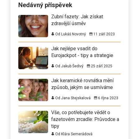
Nedávný příspěvek
Zubní fazety: Jak získat
zdravější úsměv
Od Lukáš Novotný
11 září 2023
Jak nejlépe vsadit do
Eurojackpot - tipy a strategie
Od Jakub Šedivý
25 září 2025
Jak keramické rovnátka mění
způsob, jakým se usmíváme
Od Jana Stejskalová
6 října 2023
Vše, co potřebujete vědět o
fazetovém zrcadle: Průvodce a
tipy
Od Klára Semerádová