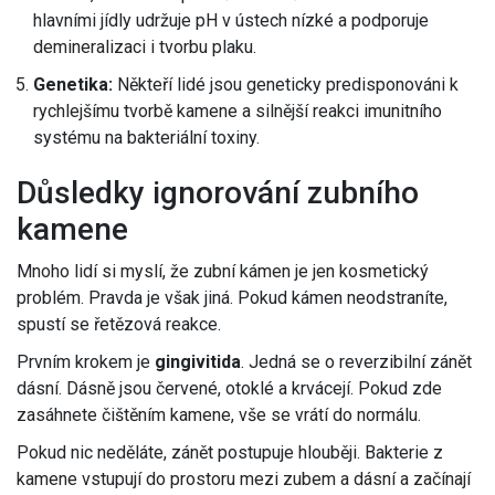
hlavními jídly udržuje pH v ústech nízké a podporuje
demineralizaci i tvorbu plaku.
Genetika:
Někteří lidé jsou geneticky predisponováni k
rychlejšímu tvorbě kamene a silnější reakci imunitního
systému na bakteriální toxiny.
Důsledky ignorování zubního
kamene
Mnoho lidí si myslí, že zubní kámen je jen kosmetický
problém. Pravda je však jiná. Pokud kámen neodstraníte,
spustí se řetězová reakce.
Prvním krokem je
gingivitida
. Jedná se o reverzibilní zánět
dásní. Dásně jsou červené, otoklé a krvácejí. Pokud zde
zasáhnete čištěním kamene, vše se vrátí do normálu.
Pokud nic neděláte, zánět postupuje hlouběji. Bakterie z
kamene vstupují do prostoru mezi zubem a dásní a začínají