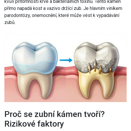
kvůli přítomnosti krve a bakteriálních toxinů. Tento kámen
přímo napadá kost a vazivo držící zub. Je hlavním viníkem
parodontózy, onemocnění, které může vést k vypadávání
zubů.
Proč se zubní kámen tvoří?
Rizikové faktory