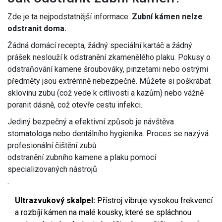
Zde je ta nejpodstatnější informace:
Zubní kámen nelze
odstranit doma.
Žádná domácí recepta, žádný speciální kartáč a žádný
prášek neslouží k odstranění zkamenělého plaku. Pokusy o
odstraňování kamene šroubováky, pinzetami nebo ostrými
předměty jsou extrémně nebezpečné. Můžete si poškrábat
sklovinu zubu (což vede k citlivosti a kazům) nebo vážně
poranit dásně, což otevře cestu infekci.
Jediný bezpečný a efektivní způsob je návštěva
stomatologa nebo dentálního hygienika. Proces se nazývá
profesionální čištění zubů
odstranění zubního kamene a plaku pomocí
specializovaných nástrojů
.
Ultrazvukový skalpel:
Přístroj vibruje vysokou frekvencí
a rozbíjí kámen na malé kousky, které se spláchnou