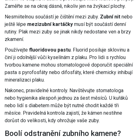
Zaměřte se na okraj dásně, nikoliv jen na žvýkací plochy.
Nesmiitelnou součástí je čištění mezi zuby.
Zubní nit
nebo
ještě lépe
mezizubní kartáčky
musí být součástí denní
rutiny. Plak mezi zuby se jinak nikdy nedostane ven a brzy
zkamení.
Používejte
fluoridovou pastu
. Fluorid posiluje sklovinu a
činí ji odolnější vůči kyselínám z plaku. Pro lidi s rychlou
tvorbou kamene mohou stomatologové doporučit speciální
pasta s pyrofosfáty nebo difosfáty, které chemicky inhibují
mineralizaci plaku.
Nakonec, pravidelné kontroly. Navštěvujte stomatologa
nebo hygienika alespoň jednou za šest měsíců. U kuřáků
nebo lidí s diabetem může být nutné chodit každé tři
měsíce. Pravidelná kontrola zajistí, že kámen nestihne
dorůst do velikosti, kdy ohrožuje vaše zuby.
Boolí odstranění zubního kamene?