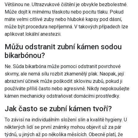
Většinou ne. Ultrazvukové čištění je obvykle bezbolestné.
Může dojít k mírnému třaskotu nebo pocitu tlaku. Pokud
máte velmi citlivé zuby nebo hluboké kapsy pod dásní,
může být procedura nepříjemná. V takových případech lze
aplikovat lokální anestezii.
Můžu odstranit zubní kámen sodou
bikarbónou?
Ne. Sůda bikarbóna může pomoci odstranit povrchové
skvrny, ale nemá sílu rozbit zkamenělý plak. Naopak, její
abrazivní účinek může poškodit sklovinu zubů, pokud ji
používáte příliš často nebo agresivně. Nikdy nepokoušejte
kámen mechanicky odstraňovat domácími prostředky.
Jak často se zubní kámen tvoří?
To závisí na individuálním složení slin a kvalitě hygieny. U
některých lidí se první známky mohou objevit už za pár
týdnů, u jiných až po několika měsících. Obecně platí, že