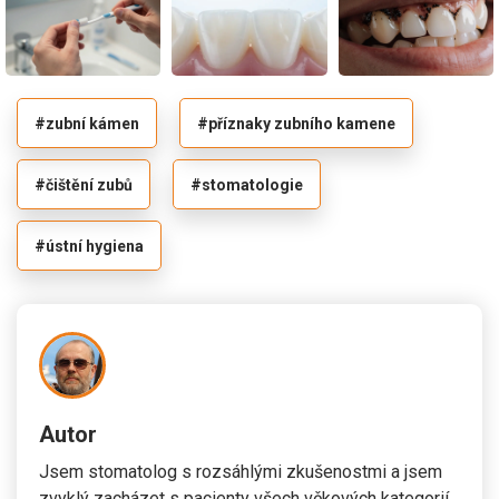
#zubní kámen
#příznaky zubního kamene
#čištění zubů
#stomatologie
#ústní hygiena
Autor
Jsem stomatolog s rozsáhlými zkušenostmi a jsem
zvyklý zacházet s pacienty všech věkových kategorií.