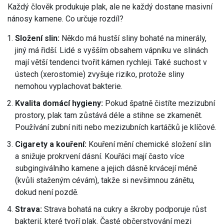
Každý člověk produkuje plak, ale ne každý dostane masivní
nánosy kamene. Co určuje rozdíl?
Složení slin:
Někdo má hustší sliny bohaté na minerály,
jiný má řidší. Lidé s vyšším obsahem vápníku ve slinách
mají větší tendenci tvořit kámen rychleji. Také suchost v
ústech (xerostomie) zvyšuje riziko, protože sliny
nemohou vyplachovat bakterie.
Kvalita domácí hygieny:
Pokud špatně čistíte mezizubní
prostory, plak tam zůstává déle a stihne se zkamenět.
Používání zubní niti nebo mezizubních kartáčků je klíčové.
Cigarety a kouření:
Kouření mění chemické složení slin
a snižuje prokrvení dásní. Kouřáci mají často více
subgingiválního kamene a jejich dásně krvácejí méně
(kvůli staženým cévám), takže si nevšimnou zánětu,
dokud není pozdě.
Strava:
Strava bohatá na cukry a škroby podporuje růst
bakterií, které tvoří plak. Časté občerstvování mezi