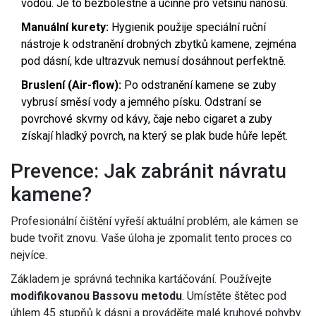
vodou. Je to bezbolestné a účinné pro většinu nánosů.
Manuální kurety:
Hygienik použije speciální ruční
nástroje k odstranění drobných zbytků kamene, zejména
pod dásní, kde ultrazvuk nemusí dosáhnout perfektně.
Bruslení (Air-flow):
Po odstranění kamene se zuby
vybrusí směsí vody a jemného písku. Odstraní se
povrchové skvrny od kávy, čaje nebo cigaret a zuby
získají hladký povrch, na který se plak bude hůře lepět.
Prevence: Jak zabránit návratu
kamene?
Profesionální čištění vyřeší aktuální problém, ale kámen se
bude tvořit znovu. Vaše úloha je zpomalit tento proces co
nejvíce.
Základem je správná technika kartáčování. Používejte
modifikovanou Bassovu metodu
. Umístěte štětec pod
úhlem 45 stupňů k dásni a provádějte malé kruhové pohyby.