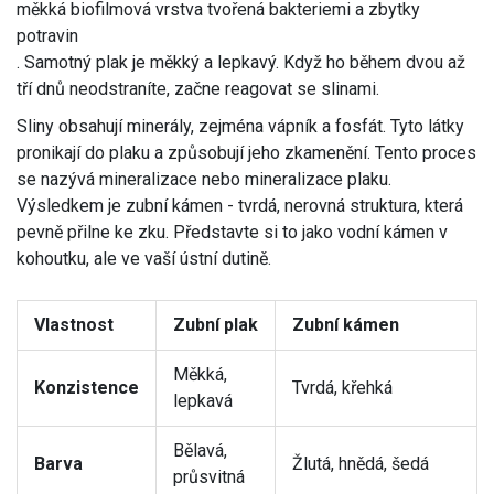
měkká biofilmová vrstva tvořená bakteriemi a zbytky
potravin
. Samotný plak je měkký a lepkavý. Když ho během dvou až
tří dnů neodstraníte, začne reagovat se slinami.
Sliny obsahují minerály, zejména vápník a fosfát. Tyto látky
pronikají do plaku a způsobují jeho zkamenění. Tento proces
se nazývá mineralizace nebo mineralizace plaku.
Výsledkem je zubní kámen - tvrdá, nerovná struktura, která
pevně přilne ke zku. Představte si to jako vodní kámen v
kohoutku, ale ve vaší ústní dutině.
Vlastnost
Zubní plak
Zubní kámen
Měkká,
Konzistence
Tvrdá, křehká
lepkavá
Bělavá,
Barva
Žlutá, hnědá, šedá
průsvitná