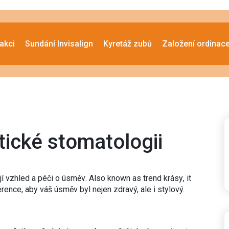
akci
Sundání Invisalign
Kyretáž zubů
Založení ordinac
tické stomatologii
jí vzhled a péči o úsměv
. Also known as
trend krásy
, it
ence, aby váš úsměv byl nejen zdravý, ale i stylový.