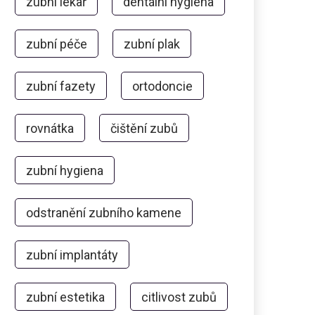
zubní lékař
dentální hygiena
zubní péče
zubní plak
zubní fazety
ortodoncie
rovnátka
čištění zubů
zubní hygiena
odstranění zubního kamene
zubní implantáty
zubní estetika
citlivost zubů