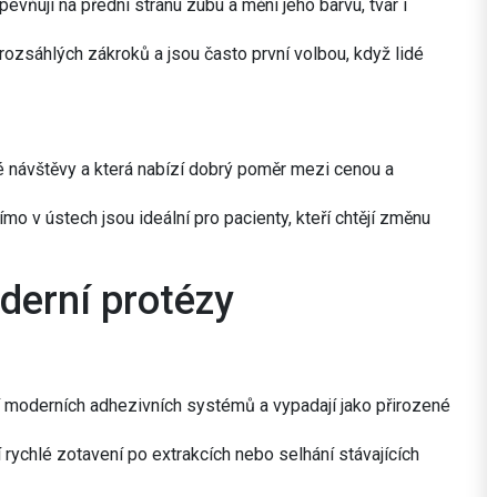
evňují na přední stranu zubu a mění jeho barvu, tvar i
ozsáhlých zákroků a jsou často první volbou, když lidé
dné návštěvy a která nabízí dobrý poměr mezi cenou a
mo v ústech jsou ideální pro pacienty, kteří chtějí změnu
derní protézy
cí moderních adhezivních systémů a vypadají jako přirozené
í rychlé zotavení po extrakcích nebo selhání stávajících