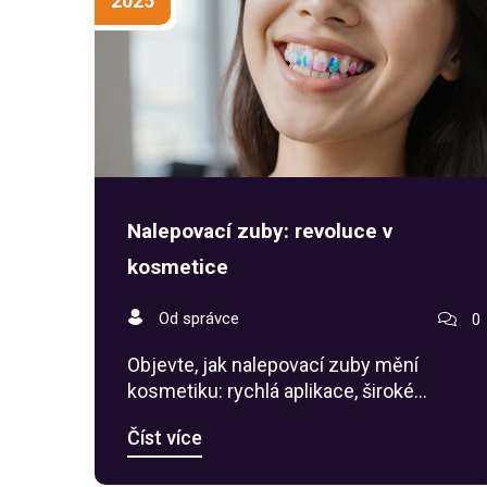
2025
Nalepovací zuby: revoluce v
kosmetice
Od správce
0
Objevte, jak nalepovací zuby mění
kosmetiku: rychlá aplikace, široké
designy, srovnání s fazetami a tipy pro
Číst více
bezpečné použití.