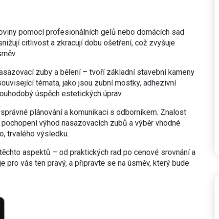
skloviny pomocí profesionálních gelů nebo domácích sad
žují citlivost a zkracují dobu ošetření, což zvyšuje
směv.
 nasazovací zuby a bělení – tvoří základní stavební kameny
související témata, jako jsou zubní mostky, adhezivní
dlouhodobý úspěch estetických úprav.
i správné plánování a komunikaci s odborníkem. Znalost
, pochopení výhod nasazovacích zubů a výběr vhodné
, trvalého výsledku.
těchto aspektů – od praktických rad po cenové srovnání a
 je pro vás ten pravý, a připravte se na úsměv, který bude