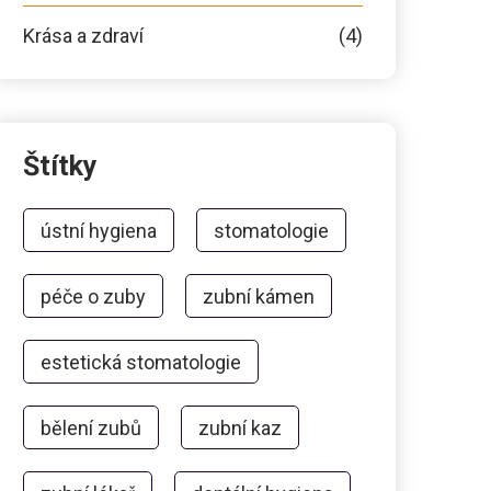
Krása a zdraví
(4)
Štítky
ústní hygiena
stomatologie
péče o zuby
zubní kámen
estetická stomatologie
bělení zubů
zubní kaz