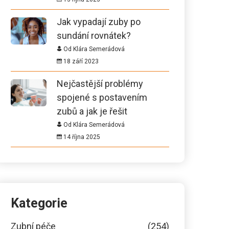
Jak vypadají zuby po
sundání rovnátek?
Od Klára Semerádová
18 září 2023
Nejčastější problémy
spojené s postavením
zubů a jak je řešit
Od Klára Semerádová
14 října 2025
Kategorie
Zubní péče
(254)