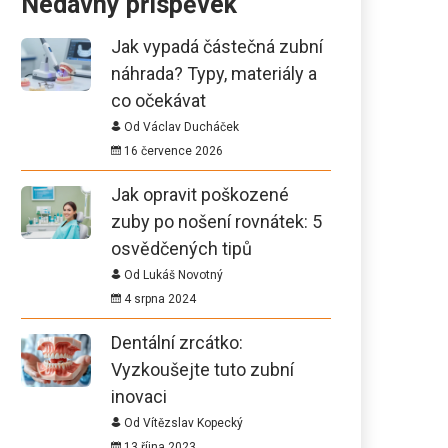
Nedávný příspěvek
Jak vypadá částečná zubní
náhrada? Typy, materiály a
co očekávat
Od Václav Ducháček
16 července 2026
Jak opravit poškozené
zuby po nošení rovnátek: 5
osvědčených tipů
Od Lukáš Novotný
4 srpna 2024
Dentální zrcátko:
Vyzkoušejte tuto zubní
inovaci
Od Vítězslav Kopecký
13 října 2023