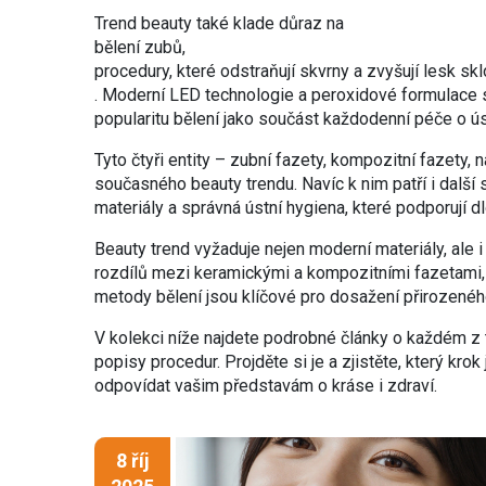
Trend beauty také klade důraz na
bělení zubů
,
procedury, které odstraňují skvrny a zvyšují lesk 
. Moderní LED technologie a peroxidové formulace sni
popularitu bělení jako součást každodenní péče o ú
Tyto čtyři entity – zubní fazety, kompozitní fazety,
současného beauty trendu. Navíc k nim patří i další 
materiály a správná ústní hygiena, které podporují 
Beauty trend vyžaduje nejen moderní materiály, ale 
rozdílů mezi keramickými a kompozitními fazetami
metody bělení jsou klíčové pro dosažení přirozeného
V kolekci níže najdete podrobné články o každém z 
popisy procedur. Projděte si je a zjistěte, který krok
odpovídat vašim představám o kráse i zdraví.
8 říj