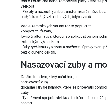
tenké keramické nebo kompozitní pláty, které se přip
velikost
. Fazety umožňují rychlou transformaci úsměvu bez r
chtějí okamžitý vzhled nových, bílých zubů.
Vedle keramických variant roste popularita
kompozitní fazety
,
levnější alternativa, kterou lze aplikovat během je
estetickým výsledkem
. Díky rychlému vytvrzení a možnosti úpravy tvaru pří
bez dlouhého čekání.
Nasazovací zuby a mo
Dalším trendem, který mění hru, jsou
nasazovací zuby
,
dočasné i trvalé náhrady, které se připevňují pomo
zuby
. Tyto řešení spojují estetiku s funkčností a umožňuj
náhrad.