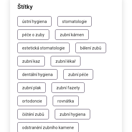
Štítky
ústní hygiena
stomatologie
péče o zuby
zubní kámen
estetická stomatologie
bělení zubů
zubní kaz
zubní lékař
dentální hygiena
zubní péče
zubní plak
zubní fazety
ortodoncie
rovnátka
čištění zubů
zubní hygiena
odstranění zubního kamene