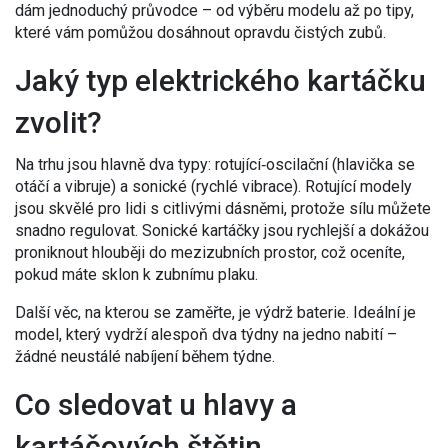
dám jednoduchý průvodce – od výběru modelu až po tipy,
které vám pomůžou dosáhnout opravdu čistých zubů.
Jaký typ elektrického kartáčku
zvolit?
Na trhu jsou hlavně dva typy: rotující‑oscilační (hlavička se
otáčí a vibruje) a sonické (rychlé vibrace). Rotující modely
jsou skvělé pro lidi s citlivými dásněmi, protože sílu můžete
snadno regulovat. Sonické kartáčky jsou rychlejší a dokážou
proniknout hlouběji do mezizubních prostor, což oceníte,
pokud máte sklon k zubnímu plaku.
Další věc, na kterou se zaměřte, je výdrž baterie. Ideální je
model, který vydrží alespoň dva týdny na jedno nabití –
žádné neustálé nabíjení během týdne.
Co sledovat u hlavy a
kartáčových štětin