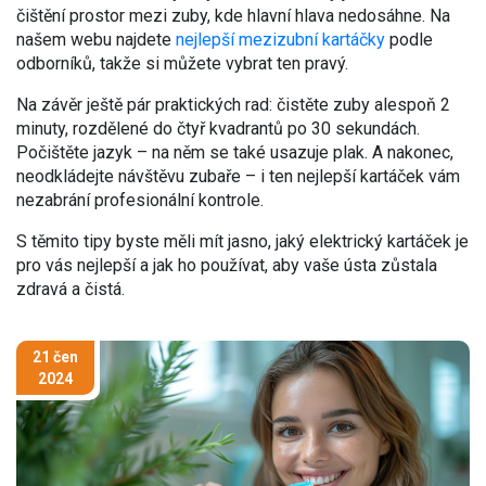
čištění prostor mezi zuby, kde hlavní hlava nedosáhne. Na
našem webu najdete
nejlepší mezizubní kartáčky
podle
odborníků, takže si můžete vybrat ten pravý.
Na závěr ještě pár praktických rad: čistěte zuby alespoň 2
minuty, rozdělené do čtyř kvadrantů po 30 sekundách.
Počištěte jazyk – na něm se také usazuje plak. A nakonec,
neodkládejte návštěvu zubaře – i ten nejlepší kartáček vám
nezabrání profesionální kontrole.
S těmito tipy byste měli mít jasno, jaký elektrický kartáček je
pro vás nejlepší a jak ho používat, aby vaše ústa zůstala
zdravá a čistá.
21 čen
2024