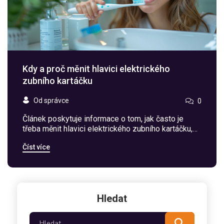
Kdy a proč měnit hlavici elektrického
zubního kartáčku
Od správce
0
Článek poskytuje informace o tom, jak často je
třeba měnit hlavici elektrického zubního kartáčku,
proč je to důležité a jak to ovlivňuje ústní zdraví
Číst více
člověka. Obsahuje také praktické tipy a zajímavá
fakta o správné péči o zubní kartáček.
Hledat