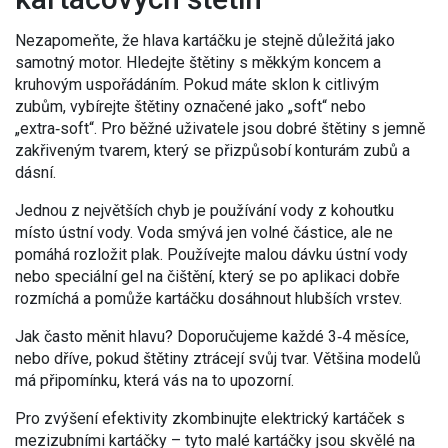
Nezapomeňte, že hlava kartáčku je stejně důležitá jako
samotný motor. Hledejte štětiny s měkkým koncem a
kruhovým uspořádáním. Pokud máte sklon k citlivým
zubům, vybírejte štětiny označené jako „soft“ nebo
„extra‑soft“. Pro běžné uživatele jsou dobré štětiny s jemně
zakřiveným tvarem, který se přizpůsobí konturám zubů a
dásní.
Jednou z největších chyb je používání vody z kohoutku
místo ústní vody. Voda smývá jen volné částice, ale ne
pomáhá rozložit plak. Používejte malou dávku ústní vody
nebo speciální gel na čištění, který se po aplikaci dobře
rozmíchá a pomůže kartáčku dosáhnout hlubších vrstev.
Jak často měnit hlavu? Doporučujeme každé 3‑4 měsíce,
nebo dříve, pokud štětiny ztrácejí svůj tvar. Většina modelů
má připomínku, která vás na to upozorní.
Pro zvýšení efektivity zkombinujte elektrický kartáček s
mezizubními kartáčky – tyto malé kartáčky jsou skvělé na