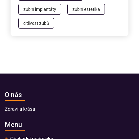
zubní implantáty
zubní estetika
citlivost zubů
O nás
Zdraví a krása
Menu
Obchodní podmínky