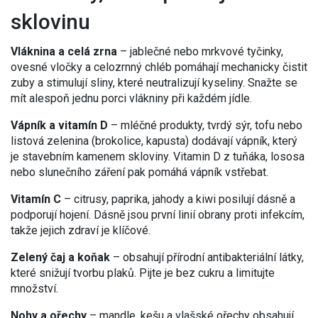
sklovinu
Vláknina a celá zrna
– jablečné nebo mrkvové tyčinky,
ovesné vločky a celozrnný chléb pomáhají mechanicky čistit
zuby a stimulují sliny, které neutralizují kyseliny. Snažte se
mít alespoň jednu porci vlákniny při každém jídle.
Vápník a vitamín D
– mléčné produkty, tvrdý sýr, tofu nebo
listová zelenina (brokolice, kapusta) dodávají vápník, který
je stavebním kamenem skloviny. Vitamin D z tuňáka, lososa
nebo slunečního záření pak pomáhá vápník vstřebat.
Vitamín C
– citrusy, paprika, jahody a kiwi posilují dásně a
podporují hojení. Dásně jsou první linií obrany proti infekcím,
takže jejich zdraví je klíčové.
Zelený čaj a koňak
– obsahují přírodní antibakteriální látky,
které snižují tvorbu plaků. Pijte je bez cukru a limitujte
množství.
Nohy a ořechy
– mandle, kešu a vlašské ořechy obsahují