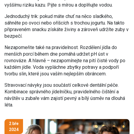
vyššímu riziku kazu. Pijte s mírou a doplňujte vodou.
Jednoduchý trik: pokud máte chuť na něco sladkého,
sáhněte po ovoci nebo oříšcích s trochou jogurtu. Na takto
připraveném snacku získáte živiny a zároveň udržíte zuby v
bezpečí.
Nezapomeňte také na pravidelnost. Rozdělení jídla do
menších porcí během dne pomáhá udržet pH úst v
rovnováze. A hlavně – nezapomínejte na pití čisté vody po
každém jídle. Voda vypláchne zbytky potravy a podpoří
tvorbu slin, které jsou vaším nejlepším obráncem.
Stravovací návyky jsou součástí celkové dentální péče.
Kombinace správného jídelníčku, pravidelného čištění a
návštěv u zubaře vám zajistí pevný a bílý úsměv na dlouhá
léta.
2 bře
2024