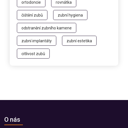
ortodoncie
rovnátka
čištění zubů
zubní hygiena
odstranění zubního kamene
zubní implantáty
zubní estetika
citlivost zubů
O nás