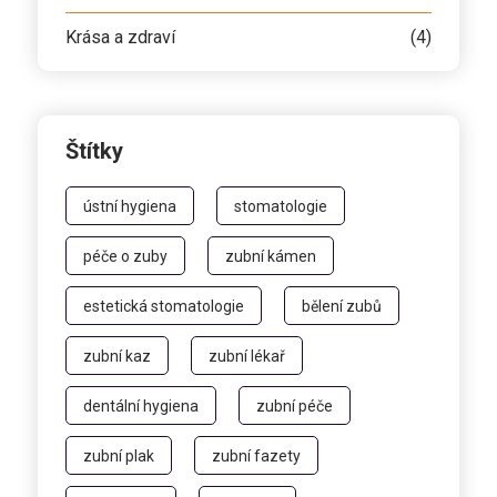
Krása a zdraví
(4)
Štítky
ústní hygiena
stomatologie
péče o zuby
zubní kámen
estetická stomatologie
bělení zubů
zubní kaz
zubní lékař
dentální hygiena
zubní péče
zubní plak
zubní fazety