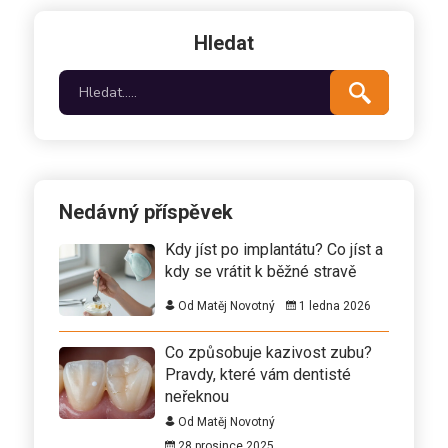
Hledat
Nedávný příspěvek
Kdy jíst po implantátu? Co jíst a
kdy se vrátit k běžné stravě
Od Matěj Novotný
1 ledna 2026
Co způsobuje kazivost zubu?
Pravdy, které vám dentisté
neřeknou
Od Matěj Novotný
28 prosince 2025