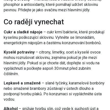
phosphor a antioxidanty, které pomáhají udržet sklovinu
pevnou. Přidejte je jako svačinu mezi hlavními jídly.
Co raději vynechat
Cukr a sladké nápoje
– cukr krmí bakterie, které produkují
kyselinu poškozující sklovinu. Vyhněte se limonádám,
energetickým nápojům a častému konzumování bonbónů.
Kyselé potraviny
– citrony, limetky, ocet a kyselé ovoce
mohou rozrušovat sklovinu, zejména pokud je jíte mezi
hlavními jídly. Pokud si je chcete dát, dopřejte si vodu na
vypláchnutí a počkejte aspoň 30 minut před zubním
čištěním.
Lepkavé a smažené
– slané tyčinky, karamelové bonbóny
nebo smažené brambory zůstávají v ústech dlouho a
podporují tvorbu plaků. Po konzumaci si vypláchněte ústa
vodou.
Alkohol
– snižuje tvorbu slin, což vede k suchosti úst a