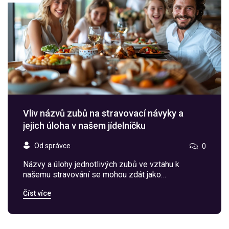
Vliv názvů zubů na stravovací návyky a
jejich úloha v našem jídelníčku
Od správce
0
Názvy a úlohy jednotlivých zubů ve vztahu k
našemu stravování se mohou zdát jako
samozřejmý fakt, ale ve skutečnosti mají tyto
Číst více
anatomické detaily hluboký vliv na naše stravovací
návyky a celkové zdraví. Tento článek se podrobně
zabývá způsoby, jakými různé typy zubů, od
řezáků po stoličky, určují, co a jak jíme. Přináší