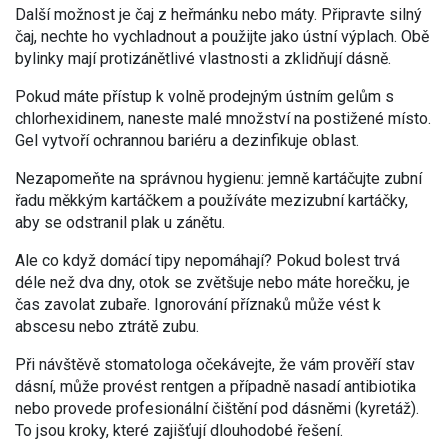
Další možnost je čaj z heřmánku nebo máty. Připravte silný
čaj, nechte ho vychladnout a použijte jako ústní výplach. Obě
bylinky mají protizánětlivé vlastnosti a zklidňují dásně.
Pokud máte přístup k volně prodejným ústním gelům s
chlorhexidinem, naneste malé množství na postižené místo.
Gel vytvoří ochrannou bariéru a dezinfikuje oblast.
Nezapomeňte na správnou hygienu: jemně kartáčujte zubní
řadu měkkým kartáčkem a používáte mezizubní kartáčky,
aby se odstranil plak u zánětu.
Ale co když domácí tipy nepomáhají? Pokud bolest trvá
déle než dva dny, otok se zvětšuje nebo máte horečku, je
čas zavolat zubaře. Ignorování příznaků může vést k
abscesu nebo ztrátě zubu.
Při návštěvě stomatologa očekávejte, že vám prověří stav
dásní, může provést rentgen a případně nasadí antibiotika
nebo provede profesionální čištění pod dásněmi (kyretáž).
To jsou kroky, které zajišťují dlouhodobé řešení.