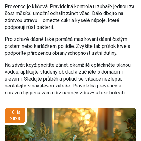
Prevence je klíčová. Pravidelná kontrola u zubaře jednou za
šest měsíců umožní odhalit zánět včas. Dále dbejte na
zdravou stravu – omezte cukr a kyselé nápoje, které
podporují růst bakterií.
Pro zdravé dásně také pomáhá masírování dásní čistým
prstem nebo kartáčkem po jídle. Zvýšíte tak průtok krve a
podpoříte přirozenou obranyschopnost ústní dutiny.
Na závěr: když pocítíte zánět, okamžitě opláchněte slanou
vodou, aplikujte studený obklad a začněte s domácími
úlevami. Sledujte průběh a pokud se situace nezlepší,
neotálejte s návštěvou zubaře. Pravidelná prevence a
správná hygiena vám udrží úsměv zdravý a bez bolesti.
10 lis
2023