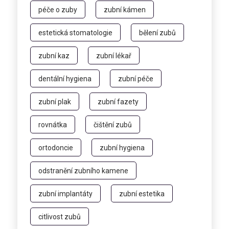
péče o zuby
zubní kámen
estetická stomatologie
bělení zubů
zubní kaz
zubní lékař
dentální hygiena
zubní péče
zubní plak
zubní fazety
rovnátka
čištění zubů
ortodoncie
zubní hygiena
odstranění zubního kamene
zubní implantáty
zubní estetika
citlivost zubů