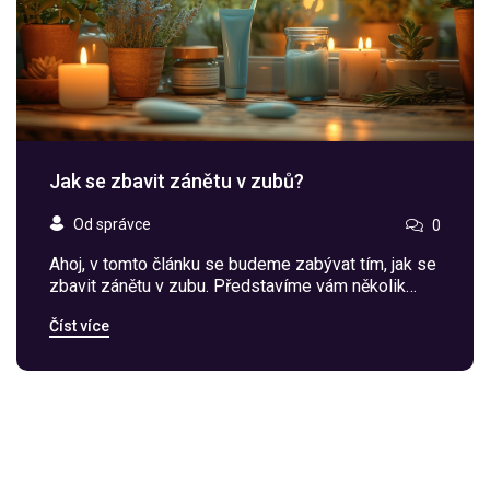
Jak se zbavit zánětu v zubů?
Od správce
0
Ahoj, v tomto článku se budeme zabývat tím, jak se
zbavit zánětu v zubu. Představíme vám několik
možných řešení, které vám mohou pomoci a také
Číst více
představíme několik preventivních kroků pro
zabránění zánětu v budoucnosti. Protože doufáme,
že nám naši zuby vydrží co nejdéle bez problémů.
Tak čtěte dále a zjistěte více o této problematice.