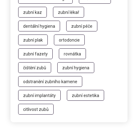
zubní kaz
zubní lékař
dentální hygiena
zubní péče
zubní plak
ortodoncie
zubní fazety
rovnátka
čištění zubů
zubní hygiena
odstranění zubního kamene
zubní implantáty
zubní estetika
citlivost zubů