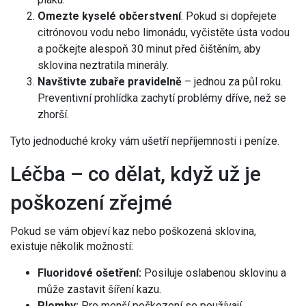
Omezte kyselé občerstvení
. Pokud si dopřejete
citrónovou vodu nebo limonádu, vyčistěte ústa vodou
a počkejte alespoň 30 minut před čištěním, aby
sklovina neztratila minerály.
Navštivte zubaře pravidelně
– jednou za půl roku.
Preventivní prohlídka zachytí problémy dříve, než se
zhorší.
Tyto jednoduché kroky vám ušetří nepříjemnosti i peníze.
Léčba – co dělat, když už je
poškození zřejmé
Pokud se vám objeví kaz nebo poškozená sklovina,
existuje několik možností:
Fluoridové ošetření:
Posiluje oslabenou sklovinu a
může zastavit šíření kazu.
Plomby:
Pro menší poškození se používají