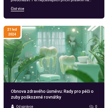
zubech - od štěkání až po teplotní šoky - a co s tím
Číst více
dělat.
21 led
2024
Obnova zdravého úsměvu: Rady pro péči o
zuby poškozené rovnátky
Od správce
0