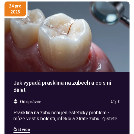
24 pro
2025
Jak vypadá prasklina na zubech a co s ní
dělat
Od správce
0
Prasklina na zubu není jen estetický problém -
může vést k bolesti, infekci a ztrátě zubu. Zjistěte,
jak ji poznat, proč vzniká a co s ní dělat, abyste
Číst více
předešli drahé a bolestivé léčbě.