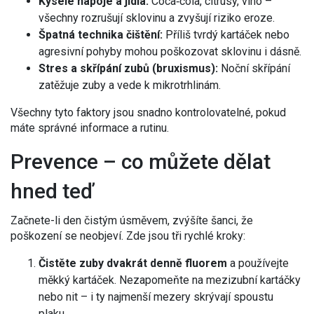
Kyselé nápoje a jídla:
Coca‑cola, citrusy, víno –
všechny rozrušují sklovinu a zvyšují riziko eroze.
Špatná technika čištění:
Příliš tvrdý kartáček nebo
agresivní pohyby mohou poškozovat sklovinu i dásně.
Stres a skřípání zubů (bruxismus):
Noční skřípání
zatěžuje zuby a vede k mikrotrhlinám.
Všechny tyto faktory jsou snadno kontrolovatelné, pokud
máte správné informace a rutinu.
Prevence – co můžete dělat
hned teď
Začnete-li den čistým úsměvem, zvýšíte šanci, že
poškození se neobjeví. Zde jsou tři rychlé kroky:
Čistěte zuby dvakrát denně fluorem
a používejte
měkký kartáček. Nezapomeňte na mezizubní kartáčky
nebo nit – i ty najmenší mezery skrývají spoustu
plaku.