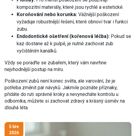
kompozitní materiály, které jsou rychlé a estetické.
Koroňování nebo korunka:
Vážnější poškození
vyžaduje robustnější řešení, které obnoví tvar i funkci
zubu.
Endodontické ošetření (kořenová léčba):
Pokud se
kaz dostane až k pulpě, je nutné zachovat zub
vyčištěním kanálků.
Vždy se poraďte se zubařem, který vám navrhne
nejvhodnější postup na míru.
Poškození zubů není konec světa, ale varování, že je
potřeba změnit pár návyků. Jakmile poznáte příznaky,
přidáte do ruti správné kroky a nevynecháte kontrolu u
odborníka, můžete si zachovat zdravý a krásný úsměv na
dlouhá léta.
5 bře
2026