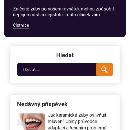
Zničené zuby po nošení rovnátek mohou způsobit
nepříjemnosti a nejistotu. Tento článek vám
poskytne praktické rady, jak můžete obnovit svůj
Číst více
zdravý úsměv. Procestujeme cestu od správné
ústní hygieny přes návštěvy u zubaře až po domácí
přírodní léčbu a moderní dentální technologie.
Naučte se, jak pečovat o své zuby, aby vaše úsilí
přinášelo co nejlepší výsledky a úsměv, na který
Hledat
můžete být hrdí.
Nedávný příspěvek
Jak keramické zuby ovlivňují
mluvení: Úplný průvodce
adaptací a řešením problémů