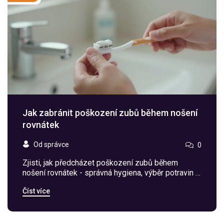
Jak zabránit poškození zubů během nošení
rovnátek
Od správce
0
Zjisti, jak předcházet poškození zubů během
nošení rovnátek - správná hygiena, výběr potravin a
pravidelné kontroly u stomatologa jsou klíčem k
Číst více
zdravým zubům i po odstranění ortodontického
zařízení.