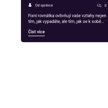
spojení
Od správce
0
Fixní rovnátka ovlivňují vaše vztahy nejen
tím, jak vypadáte, ale tím, jak se k sobě
chováte. Zjistěte, jak se mění
Číst více
sebevědomí, polibky a důvěra během
ortodontické léčby.