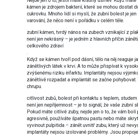
Nejde jen o to, jestli máte krásný úsměv. Když máte
kámen je zdrojem bakterií, které se mohou dostat d
cukrovku. Mnoho lidí si myslí, že zubní bolest je jen
varování, že něco není v pořádku v celém těle.
zubní kámen
,
tvrdý nános na zubech vznikající z pla
není jen nekrásný – je jedním z hlavních příčin záně
celkového zdraví
.
Když se kámen tvoří pod dásní, tělo na něj reaguje j
zánětlivých látek v krvi. A to může přispívat k vys
zvýšenému riziku infarktu. Implantáty nejsou výjim
zánětlivě rozpadat a implantát se začne pohybovat. To
chrupu.
citlivost zubů
,
bolest při kontaktu s teplem, stude
není jen nepříjemnost – je to signál, že vaše zubní
Pokud máte citlivé zuby, nejde jen o to, že vám bolí 
agresivně, používáte špatnou pastu nebo máte skryt
vyvinout pulpitida – zánět uvnitř zubu, který už nev
implantáty nejsou izolované problémy. Jsou propojen