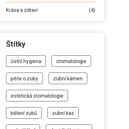
Krása a zdraví
(4)
Štítky
ústní hygiena
stomatologie
péče o zuby
zubní kámen
estetická stomatologie
bělení zubů
zubní kaz