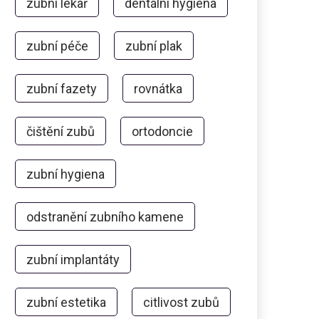
zubní lékař
dentální hygiena
zubní péče
zubní plak
zubní fazety
rovnátka
čištění zubů
ortodoncie
zubní hygiena
odstranění zubního kamene
zubní implantáty
zubní estetika
citlivost zubů