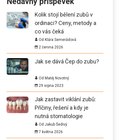
Nedávný příspěvek
Kolik stojí bělení zubů v
ordinaci? Ceny, metody a
co vás čeká
Od Klára Semerádová
2 června 2026
Jak se dává Čep do zubu?
Od Matěj Novotný
29 srpna 2023
Jak zastavit viklání zubů:
Příčiny, řešení a kdy je
nutná stomatologie
Od Jakub Šedivý
7 května 2026