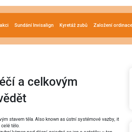
akci
Sundání Invisalign
Kyretáž zubů
Založení ordinac
éčí a celkovým
vědět
ovým stavem těla
. Also known as
ústní systémové vazby
, it
celé tělo
.