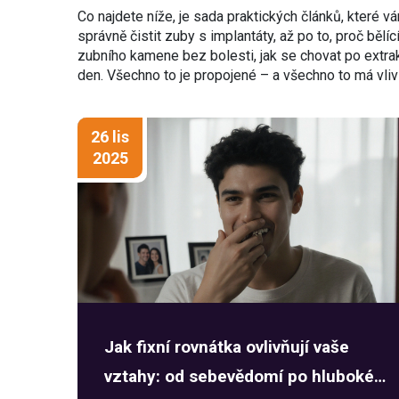
Co najdete níže, je sada praktických článků, které vám
správně čistit zuby s implantáty, až po to, proč bělíc
zubního kamene bez bolesti, jak se chovat po extra
den. Všechno to je propojené – a všechno to má vliv 
26 lis
2025
Jak fixní rovnátka ovlivňují vaše
vztahy: od sebevědomí po hluboké