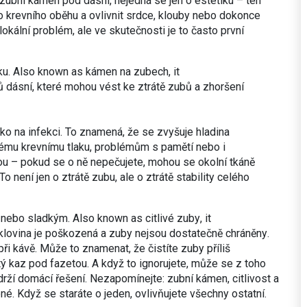
 zubní kámen pod dásní, nejedná se jen o estetiku – ten
o krevního oběhu a ovlivnit srdce, klouby nebo dokonce
 lokální problém, ale ve skutečnosti je to často první
ku
. Also known as
kámen na zubech
, it
tů dásní, které mohou vést ke ztrátě zubů a zhoršení
ako na infekci. To znamená, že se zvyšuje hladina
okému krevnímu tlaku, problémům s pamětí nebo i
kou – pokud se o ně nepečujete, mohou se okolní tkáně
 není jen o ztrátě zubu, ale o ztrátě stability celého
m nebo sladkým
. Also known as
citlivé zuby
, it
 sklovina je poškozená a zuby nejsou dostatečně chráněny
.
při kávě. Může to znamenat, že čistíte zuby příliš
ý kaz pod fazetou. A když to ignorujete, může se z toho
ydrží domácí řešení. Nezapomínejte: zubní kámen, citlivost a
é. Když se staráte o jeden, ovlivňujete všechny ostatní.