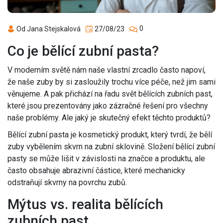
0
Od Jana Stejskalová
27/08/23
Co je bělící zubní pasta?
V moderním světě nám naše vlastní zrcadlo často napoví,
že naše zuby by si zasloužily trochu více péče, než jim sami
věnujeme. A pak přichází na řadu svět bělících zubních past,
které jsou prezentovány jako zázračné řešení pro všechny
naše problémy. Ale jaký je skutečný efekt těchto produktů?
Bělící zubní pasta je kosmetický produkt, který tvrdí, že bělí
zuby vybělením skvrn na zubní sklovině. Složení bělící zubní
pasty se může lišit v závislosti na značce a produktu, ale
často obsahuje abrazivní částice, které mechanicky
odstraňují skvrny na povrchu zubů.
Mýtus vs. realita bělících
zubních past