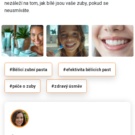
nezáleží na tom, jak bílé jsou vaše zuby, pokud se
neusmíváte.
#Bělící zubní pasta
#efektivita bělících past
#péče o zuby
#zdravý úsměv