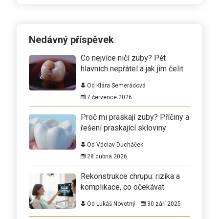
Nedávný příspěvek
Co nejvíce ničí zuby? Pět
hlavních nepřátel a jak jim čelit
Od Klára Semerádová
7 července 2026
Proč mi praskají zuby? Příčiny a
řešení praskající skloviny
Od Václav Ducháček
28 dubna 2026
Rekonstrukce chrupu: rizika a
komplikace, co očekávat
Od Lukáš Novotný
30 září 2025