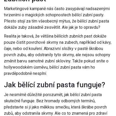
Marketingové kampaně nás často zasypávají nadsazenými
tvrzeními o magických schopnostech bělící zubní pasty.
Přesto stojí za tím všeobecný mýtus, že bělící zubní pasta
dokáže zuby zásadně zesvětlit. Ale jak je to opravdu?
Realita je taková, že většina bělících zubních past dokáže
pouze čistit povrchové skvrny na zubech, například od kávy,
čaje, nebo od kouření. Abrazivní složky v pastě škrábou
povrch zubu, aby odstranily tyto skvrny, ale nejsou schopny
změnit barvu samotné zubní skloviny. Takže pokud sníte o
hollywoodském úsměvu, bělící zubní pasta vám ho
pravděpodobně nesplní.
Jak bělící zubní pasta funguje?
Je nesmírně důležité porozumět, jak bělící zubní pasta
skutečně funguje. Bez hromady odborných termínů,
představte si ji jako měkkou smečku, která škrábe povrch
zubů, aby odstranila skvrny. Ale co to znamená pro zdraví