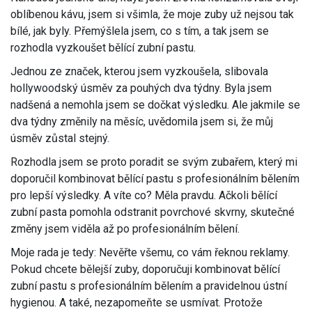
oblíbenou kávu, jsem si všimla, že moje zuby už nejsou tak
bílé, jak byly. Přemýšlela jsem, co s tím, a tak jsem se
rozhodla vyzkoušet bělící zubní pastu.
Jednou ze značek, kterou jsem vyzkoušela, slibovala
hollywoodský úsměv za pouhých dva týdny. Byla jsem
nadšená a nemohla jsem se dočkat výsledku. Ale jakmile se
dva týdny změnily na měsíc, uvědomila jsem si, že můj
úsměv zůstal stejný.
Rozhodla jsem se proto poradit se svým zubařem, který mi
doporučil kombinovat bělící pastu s profesionálním bělením
pro lepší výsledky. A víte co? Měla pravdu. Ačkoli bělící
zubní pasta pomohla odstranit povrchové skvrny, skutečné
změny jsem viděla až po profesionálním bělení.
Moje rada je tedy: Nevěřte všemu, co vám řeknou reklamy.
Pokud chcete bělejší zuby, doporučuji kombinovat bělící
zubní pastu s profesionálním bělením a pravidelnou ústní
hygienou. A také, nezapomeňte se usmívat. Protože