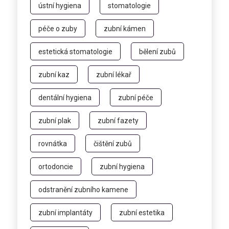
ústní hygiena
stomatologie
péče o zuby
zubní kámen
estetická stomatologie
bělení zubů
zubní kaz
zubní lékař
dentální hygiena
zubní péče
zubní plak
zubní fazety
rovnátka
čištění zubů
ortodoncie
zubní hygiena
odstranění zubního kamene
zubní implantáty
zubní estetika