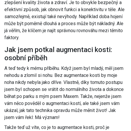
zlepšení kvality života a zdraví. Je to obvykle bezpečný a
efektivní způsob, jak obnovit funkci a konektivitu v těle. Ale
samozřejmě, existují také nevýhody. Například doba hojení
může být poměrně dlouhá a proces může být nákladný. Ale
já věřím, že klíčem je najít správnou rovnováhu mezi těmito
faktory.
Jak jsem potkal augmentaci kosti:
osobní příběh
A teď tedy k mému příběhu. Když jsem byl mladý, měl jsem
nehodu a zlomil si nohu. Bez augmentace kosti by moje
noha nikdy nebyla jako dříve. Vlastně, díky tomuto postupu
jsem byl schopen se vrátit do normálního života a dokonce
běhat po parku s mým psem Maxem. Takže, nejenže jsem
vám něco pověděl o augmentaci kostí, ale také jsem vám
ukázal, jak tato technika opravdu může měnit život! Jak
jsem vám řekl: Má význam!
Takže teď už víte, co je to augmentace kosti, proč je