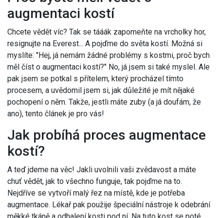
augmentaci kostí
Chcete vědět víc? Tak se tááák zapomeňte na vrcholky hor,
resignujte na Everest... A pojďme do světa kostí. Možná si
myslíte: "Hej, já nemám žádné problémy s kostmi, proč bych
měl číst o augmentaci kostí?" No, já jsem si také myslel. Ale
pak jsem se potkal s přítelem, který procházel tímto
procesem, a uvědomil jsem si, jak důležité je mít nějaké
pochopení o něm. Takže, jestli máte zuby (a já doufám, že
ano), tento článek je pro vás!
Jak probíhá proces augmentace
kostí?
A teď jdeme na věc! Jakli uvolnili vaši zvědavost a máte
chuť vědět, jak to všechno funguje, tak pojďme na to.
Nejdříve se vytvoří malý řez na místě, kde je potřeba
augmentace. Lékař pak použije špeciální nástroje k odebrání
měkké tkáně a odhalení kosti pod ní. Na tuto kost se poté