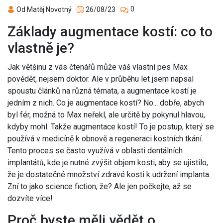
0
Od Matěj Novotný
26/08/23
Základy augmentace kostí: co to
vlastně je?
Jak většinu z vás čtenářů může váš vlastní pes Max
povědět, nejsem doktor. Ale v průběhu let jsem napsal
spoustu článků na různá témata, a augmentace kostí je
jedním z nich. Co je augmentace kostí? No... dobře, abych
byl fér, možná to Max neřekl, ale určitě by pokynul hlavou,
kdyby mohl. Takže augmentace kostí! To je postup, který se
používá v medicíně k obnově a regeneraci kostních tkání.
Tento proces se často využívá v oblasti dentálních
implantátů, kde je nutné zvýšit objem kosti, aby se ujistilo,
že je dostatečné množství zdravé kosti k udržení implanta.
Zní to jako science fiction, že? Ale jen počkejte, až se
dozvíte více!
Proč byste měli vědět o