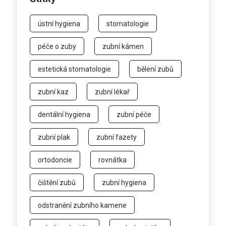
ústní hygiena
stomatologie
péče o zuby
zubní kámen
estetická stomatologie
bělení zubů
zubní kaz
zubní lékař
dentální hygiena
zubní péče
zubní plak
zubní fazety
ortodoncie
rovnátka
čištění zubů
zubní hygiena
odstranění zubního kamene