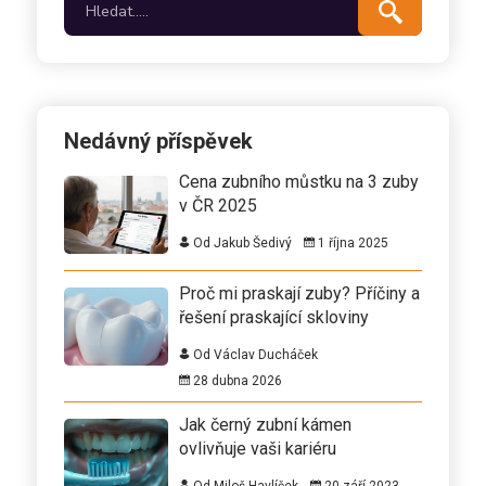
Nedávný příspěvek
Cena zubního můstku na 3 zuby
v ČR 2025
Od Jakub Šedivý
1 října 2025
Proč mi praskají zuby? Příčiny a
řešení praskající skloviny
Od Václav Ducháček
28 dubna 2026
Jak černý zubní kámen
ovlivňuje vaši kariéru
Od Miloš Havlíček
20 září 2023