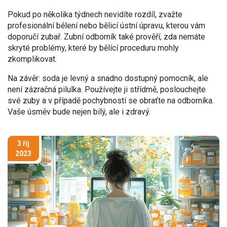
Pokud po několika týdnech nevidíte rozdíl, zvažte
profesionální bělení nebo bělicí ústní úpravu, kterou vám
doporučí zubař. Zubní odborník také prověří, zda nemáte
skryté problémy, které by bělící proceduru mohly
zkomplikovat.
Na závěr: soda je levný a snadno dostupný pomocník, ale
není zázračná pilulka. Používejte ji střídmě, poslouchejte
své zuby a v případě pochybností se obraťte na odborníka.
Vaše úsměv bude nejen bílý, ale i zdravý.
3 říj
2023