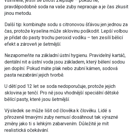
všimněte, jestli se bílost zlepšuje – pokud ne,
pravděpodobně soda na vaše zuby nepracuje a je čas zkusit
jinou metodu.
Další tip: kombinujte sodu s citronovou šťávou jen jednou za
čas, protože kyselina může sklovinu poškodit. Lepší volbou
je přidat do pasty trochu peroxid vodíku – ten zesílí bělicí
efekt a zároveň je šetrnější.
Nezapomeňte na základní ústní hygienu. Pravidelný kartáč,
dentální nit a ústní voda jsou základem, který bělení sodou
jen doplní. Pokud máte plak nebo zubní kámen, sodová
pasta nezabrání jejich tvorbě.
U dětí pod 12 let se soda nedoporučuje, protože jejich
sklovina je tenčí. Pro ně jsou vhodnější speciální dětské
bělící pasty, které jsou šetrnější.
Výsledek se může lišit od člověka k člověku. Lidé s
přirozeně tmavými zuby nemusí dosáhnout tak výrazné
změny jako ti s lehkým zabarvením. Důležité je mít
realistická očekávání.