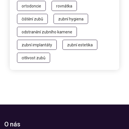
ortodoncie
rovnátka
čištění zubů
zubní hygiena
odstranění zubního kamene
zubní implantáty
zubní estetika
citlivost zubů
O nás