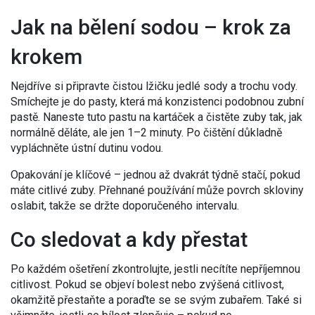
Jak na bělení sodou – krok za
krokem
Nejdříve si připravte čistou lžičku jedlé sody a trochu vody.
Smíchejte je do pasty, která má konzistenci podobnou zubní
pastě. Naneste tuto pastu na kartáček a čistěte zuby tak, jak
normálně děláte, ale jen 1–2 minuty. Po čištění důkladně
vypláchněte ústní dutinu vodou.
Opakování je klíčové – jednou až dvakrát týdně stačí, pokud
máte citlivé zuby. Přehnané používání může povrch skloviny
oslabit, takže se držte doporučeného intervalu.
Co sledovat a kdy přestat
Po každém ošetření zkontrolujte, jestli necítíte nepříjemnou
citlivost. Pokud se objeví bolest nebo zvýšená citlivost,
okamžitě přestaňte a poraďte se se svým zubařem. Také si