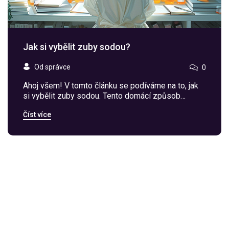
Jak si vybělit zuby sodou?
Od správce
0
Ahoj všem! V tomto článku se podíváme na to, jak
si vybělit zuby sodou. Tento domácí způsob
vybělení zubů je velmi populární, ale měli bychom
Číst více
se o tom dozvědět více. Přečtěte si tento článek a
zjistěte, zda je soda na zuby opravdu bezpečná a
jak ji správně používat. Přidejte se ke mně a
dozvěděte se vše, co potřebujete vědět o péči o
zuby.