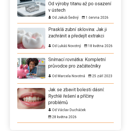
Od výroby titanu až po osazení
v ústech
Od Jakub Šedivý
1 června 2026
Prasklá zubní sklovina: Jak ji
zachránit a předejít extrakci
Od Lukáš Novotný
18 května 2026
Snímací rovnátka: Kompletní
průvodce pro začátečníky
Od Marcela Novotná
25 září 2023
Jak se zbavit bolesti dásní:
Rychlé řešení a příčiny
problémů
Od Václav Ducháček
28 května 2026