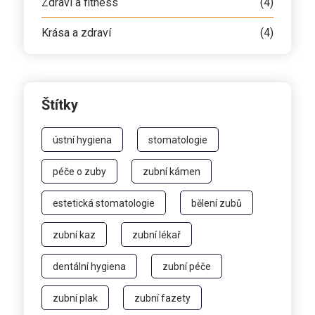
Zdraví a fitness
(4)
Krása a zdraví
(4)
Štítky
ústní hygiena
stomatologie
péče o zuby
zubní kámen
estetická stomatologie
bělení zubů
zubní kaz
zubní lékař
dentální hygiena
zubní péče
zubní plak
zubní fazety