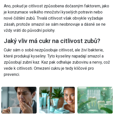
Ano, pokud je citlivost způsobena dočasným faktorem, jako
je konzumace velkého množství kyselých potravin nebo
nové čištění zubů. Trvalá citlivost však obvykle vyžaduje
zásah, protože smazol se sám neobnovuje a dásně se ne
vždy vrátí do původní polohy.
Jaký vliv má cukr na citlivost zubů?
Cukr sám o sobě nezpůsobuje citlivost, ale živí bakterie,
které produkují kyseliny. Tyto kyseliny napadají smazol a
způsobují zubní kaz. Kaz pak odhaluje zubovinu a nervy, což
vede k citlivosti. Omezení cukru je tedy klíčové pro
prevenci.