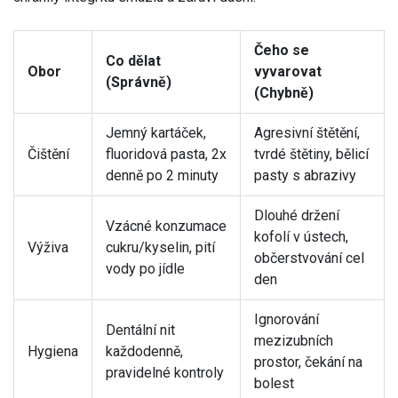
Čeho se
Co dělat
Obor
vyvarovat
(Správně)
(Chybně)
Jemný kartáček,
Agresivní štětění,
Čištění
fluoridová pasta, 2x
tvrdé štětiny, bělicí
denně po 2 minuty
pasty s abrazivy
Dlouhé držení
Vzácné konzumace
kofolí v ústech,
Výživa
cukru/kyselin, pití
občerstvování cel
vody po jídle
den
Ignorování
Dentální nit
mezizubních
Hygiena
každodenně,
prostor, čekání na
pravidelné kontroly
bolest