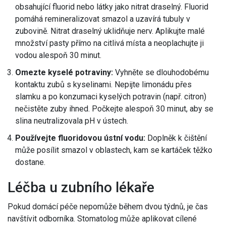
obsahující
fluorid
nebo látky jako nitrat draselný. Fluorid
pomáhá remineralizovat smazol a uzavírá tubuly v
zubovině. Nitrat draselný uklidňuje nerv. Aplikujte malé
množství pasty přímo na citlivá místa a neoplachujte ji
vodou alespoň 30 minut.
Omezte kyselé potraviny:
Vyhněte se dlouhodobému
kontaktu zubů s kyselinami. Nepijte limonádu přes
slamku a po konzumaci kyselých potravin (např. citron)
nečistěte zuby ihned. Počkejte alespoň 30 minut, aby se
slina neutralizovala pH v ústech.
Používejte fluoridovou ústní vodu:
Doplněk k čištění
může posílit smazol v oblastech, kam se kartáček těžko
dostane.
Léčba u zubního lékaře
Pokud domácí péče nepomůže během dvou týdnů, je čas
navštívit odborníka. Stomatolog může aplikovat cílené