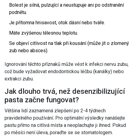
Bolest je silná, pulzující a neustupuje ani po odstranění
podnětu.
Je přítomna hnisavost, otok dásní nebo tváře.
Máte zvýšenou tělesnou teplotu.
Se objeví citlivost na tlak při kousání (může jít o zlomený
zub nebo absces).
Ignorování těchto příznaků může vést k infekci nervu zubu,
což bude vyžadovat endodontickou léčbu (kanálky) nebo
extrakci zubu.
Jak dlouho trvá, než desenzibilizující
pasta začne fungovat?
Většina lidí zaznamená zlepšení po 2-4 týdnech
pravidelného používání. Pro optimální výsledky nanášejte
pastu přímo na citlivá místa a neoplachujte ji ihned. Pokud
po měsíci není úleva, poraďte se se stomatologem.