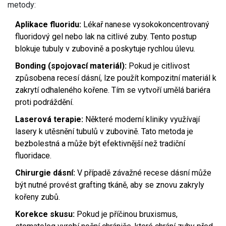
metody:
Aplikace fluoridu:
Lékař nanese vysokokoncentrovaný
fluoridový gel nebo lak na citlivé zuby. Tento postup
blokuje tubuly v zubovině a poskytuje rychlou úlevu.
Bonding (spojovací materiál):
Pokud je citlivost
způsobena recesí dásní, lze použít kompozitní materiál k
zakrytí odhaleného kořene. Tím se vytvoří umělá bariéra
proti podráždění.
Laserová terapie:
Některé moderní kliniky využívají
lasery k utěsnění tubulů v zubovině. Tato metoda je
bezbolestná a může být efektivnější než tradiční
fluoridace.
Chirurgie dásní:
V případě závažné recese dásní může
být nutné provést grafting tkáně, aby se znovu zakryly
kořeny zubů.
Korekce skusu:
Pokud je příčinou bruxismus,