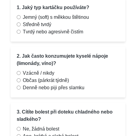
1. Jaký typ kartáčku používáte?
Jemný (soft) s měkkou štětinou
Středně tvrdý
Tvrdý nebo agresivně čistím
2. Jak často konzumujete kyselé nápoje
(limonády, víno)?
Vzácně / nikdy
Občas (párkrát týdně)
Denně nebo piji přes slamku
3. Cítíte bolest při doteku chladného nebo
sladkého?
Ne, žádná bolest