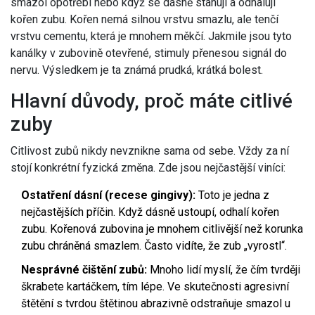
smazol opotřebí nebo když se dásně stahují a odhalují
kořen zubu. Kořen nemá silnou vrstvu smazlu, ale tenčí
vrstvu cementu, která je mnohem měkčí. Jakmile jsou tyto
kanálky v zubovině otevřené, stimuly přenesou signál do
nervu. Výsledkem je ta známá prudká, krátká bolest.
Hlavní důvody, proč máte citlivé
zuby
Citlivost zubů nikdy nevznikne sama od sebe. Vždy za ní
stojí konkrétní fyzická změna. Zde jsou nejčastější viníci:
Ostatření dásní (recese gingivy):
Toto je jedna z
nejčastějších příčin. Když dásně ustoupí, odhalí kořen
zubu. Kořenová zubovina je mnohem citlivější než korunka
zubu chráněná smazlem. Často vidíte, že zub „vyrostl“.
Nesprávné čištění zubů:
Mnoho lidí myslí, že čím tvrději
škrabete kartáčkem, tím lépe. Ve skutečnosti agresivní
štětění s tvrdou štětinou abrazivně odstraňuje smazol u