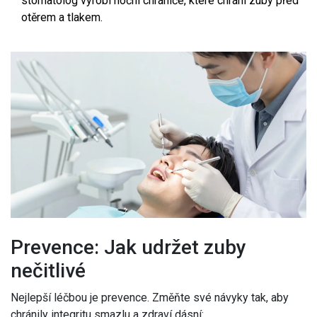
stomatolog vyrobí noční chrániče, které chrání zuby před
otěrem a tlakem.
Prevence: Jak udržet zuby
nečitlivé
Nejlepší léčbou je prevence. Změňte své návyky tak, aby
chránily integritu smazlu a zdraví dásní: