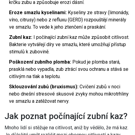
krčku zubu a způsobuje erozi dásní.
Eroze smazlu kyselinami:
Kyseliny ze stravy (limonády,
víno, citrusy) nebo z refluxu (GERD) rozpouštějí minerály
ve smazlu. To vede k jeho ztenčení a praskání.
Zubní kaz:
I
počínající zubní kaz
může způsobit citlivost.
Bakterie vytvářejí díry ve smazlu, které umožňují přístup
stimulů k zubovině.
Poškození zubního plomba:
Pokud je plomba stará,
prasklá nebo vypadla, zub ztrácí svou ochranu a stává se
citlivým na tlak a teplotu.
Sklouzování zubů (bruxismus):
Cvičení zubů v noci
nebo dnešní stresové skusové zvyky mohou mikrotrhliny
ve smazlu a zatěžovat nervy.
Jak poznat počínající zubní kaz?
Mnoho lidí si stěžuje na citlivost, aniž by vědělo, že má kaz.
Je důležité umět rozlišit mezi obecnou citlivostí a kazy,