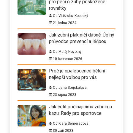
pro péči o zuby poškozené
rovnátky
Od Vítězslav Kopecký
21 ledna 2024
Jak zubní plak ničí dásně: Úplný
průvodce prevencí a léčbou
Od Matěj Novotný
10 července 2026
Proč je opalescence bělení
nejlepší volbou pro vás
Od Jana Stejskalová
23 srpna 2023
Jak čelit počínajícímu zubnímu
kazu: Rady pro sportovce
Od Klára Semerádová
30 září 2023