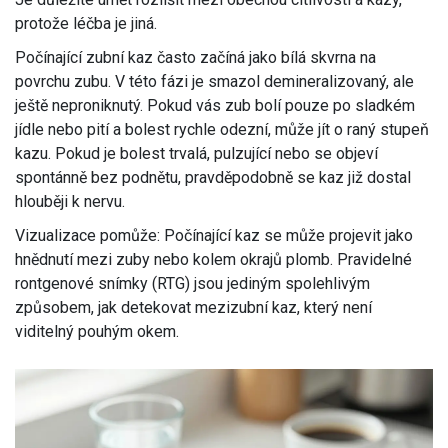
protože léčba je jiná.
Počínající zubní kaz
často začíná jako bílá skvrna na
povrchu zubu. V této fázi je smazol demineralizovaný, ale
ještě neproniknutý. Pokud vás zub bolí pouze po sladkém
jídle nebo pití a bolest rychle odezní, může jít o raný stupeň
kazu. Pokud je bolest trvalá, pulzující nebo se objeví
spontánně bez podnětu, pravděpodobně se kaz již dostal
hlouběji k nervu.
Vizualizace pomůže: Počínající kaz se může projevit jako
hnědnutí mezi zuby nebo kolem okrajů plomb. Pravidelné
rontgenové snímky (RTG) jsou jediným spolehlivým
způsobem, jak detekovat mezizubní kaz, který není
viditelný pouhým okem.