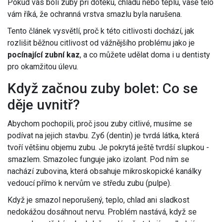
Pokud vás bolí zuby při doteku, chladu nebo teplu, vaše tělo
vám říká, že ochranná vrstva smazlu byla narušena.
Tento článek vysvětlí, proč k této citlivosti dochází, jak
rozlišit běžnou citlivost od vážnějšího problému jako je
pocínající zubní kaz
, a co můžete udělat doma i u dentisty
pro okamžitou úlevu.
Když začnou zuby bolet: Co se
děje uvnitř?
Abychom pochopili, proč jsou zuby citlivé, musíme se
podívat na jejich stavbu. Zуб (dentin) je tvrdá látka, která
tvoří většinu objemu zubu. Je pokrytá ještě tvrdší slupkou -
smazlem
. Smazolec funguje jako izolant. Pod ním se
nachází
zubovina
, která obsahuje mikroskopické kanálky
vedoucí přímo k nervům ve středu zubu (pulpe).
Když je smazol neporušený, teplo, chlad ani sladkost
nedokážou dosáhnout nervu. Problém nastává, když se