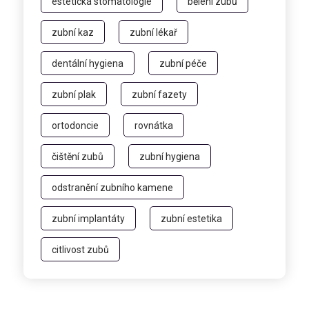
estetická stomatologie
bělení zubů
zubní kaz
zubní lékař
dentální hygiena
zubní péče
zubní plak
zubní fazety
ortodoncie
rovnátka
čištění zubů
zubní hygiena
odstranění zubního kamene
zubní implantáty
zubní estetika
citlivost zubů