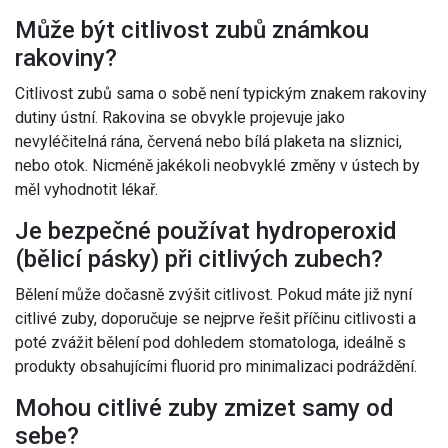
Může být citlivost zubů známkou
rakoviny?
Citlivost zubů sama o sobě není typickým znakem rakoviny
dutiny ústní. Rakovina se obvykle projevuje jako
nevyléčitelná rána, červená nebo bílá plaketa na sliznici,
nebo otok. Nicméně jakékoli neobvyklé změny v ústech by
měl vyhodnotit lékař.
Je bezpečné používat hydroperoxid
(bělicí pásky) při citlivých zubech?
Bělení může dočasně zvýšit citlivost. Pokud máte již nyní
citlivé zuby, doporučuje se nejprve řešit příčinu citlivosti a
poté zvážit bělení pod dohledem stomatologa, ideálně s
produkty obsahujícími fluorid pro minimalizaci podráždění.
Mohou citlivé zuby zmizet samy od
sebe?