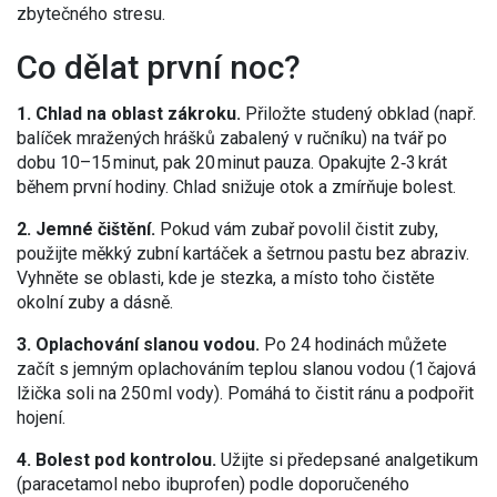
zbytečného stresu.
Co dělat první noc?
1. Chlad na oblast zákroku.
Přiložte studený obklad (např.
balíček mražených hrášků zabalený v ručníku) na tvář po
dobu 10–15 minut, pak 20 minut pauza. Opakujte 2‑3 krát
během první hodiny. Chlad snižuje otok a zmírňuje bolest.
2. Jemné čištění.
Pokud vám zubař povolil čistit zuby,
použijte měkký zubní kartáček a šetrnou pastu bez abraziv.
Vyhněte se oblasti, kde je stezka, a místo toho čistěte
okolní zuby a dásně.
3. Oplachování slanou vodou.
Po 24 hodinách můžete
začít s jemným oplachováním teplou slanou vodou (1 čajová
lžička soli na 250 ml vody). Pomáhá to čistit ránu a podpořit
hojení.
4. Bolest pod kontrolou.
Užijte si předepsané analgetikum
(paracetamol nebo ibuprofen) podle doporučeného