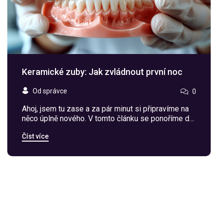
Keramické zuby: Jak zvládnout první noc
Od správce
0
Ahoj, jsem tu zase a za pár minut si připravíme na
něco úplně nového. V tomto článku se ponoříme do
tématu keramických zubů a jak zvládnout tu první
Číst více
noc. Je to malý kus dobrodružství, jak se naučit
nový způsob péče o zuby. Takže pokud jste právě
dostali keramické zuby nebo o nich uvažujete,
tento příspěvek je právě pro vás. Pojďme na to,
uvidíme se za chvilku!