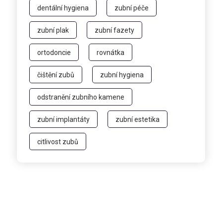
dentální hygiena
zubní péče
zubní plak
zubní fazety
ortodoncie
rovnátka
čištění zubů
zubní hygiena
odstranění zubního kamene
zubní implantáty
zubní estetika
citlivost zubů