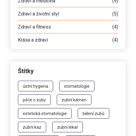
Zdraví a medicína
(9)
Zdraví a životní styl
(5)
Zdraví a fitness
(4)
Krása a zdraví
(4)
Štítky
ústní hygiena
stomatologie
péče o zuby
zubní kámen
estetická stomatologie
bělení zubů
zubní kaz
zubní lékař