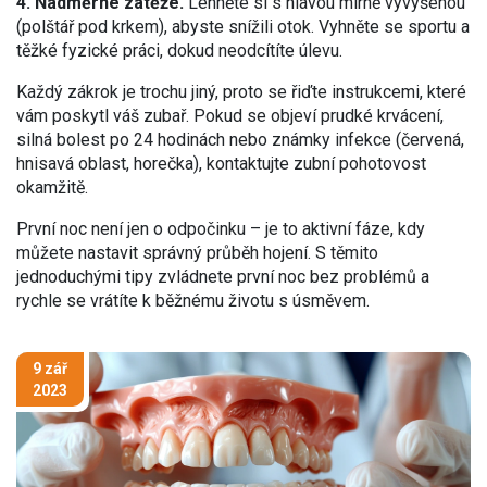
4. Nadměrné zátěže.
Lehněte si s hlavou mírně vyvýšenou
(polštář pod krkem), abyste snížili otok. Vyhněte se sportu a
těžké fyzické práci, dokud neodcítíte úlevu.
Každý zákrok je trochu jiný, proto se řiďte instrukcemi, které
vám poskytl váš zubař. Pokud se objeví prudké krvácení,
silná bolest po 24 hodinách nebo známky infekce (červená,
hnisavá oblast, horečka), kontaktujte zubní pohotovost
okamžitě.
První noc není jen o odpočinku – je to aktivní fáze, kdy
můžete nastavit správný průběh hojení. S těmito
jednoduchými tipy zvládnete první noc bez problémů a
rychle se vrátíte k běžnému životu s úsměvem.
9 zář
2023