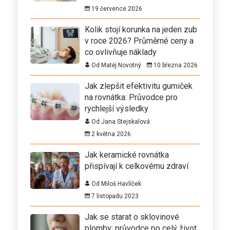
19 července 2026
Kolik stojí korunka na jeden zub
v roce 2026? Průměrné ceny a
co ovlivňuje náklady
Od Matěj Novotný
10 března 2026
Jak zlepšit efektivitu gumiček
na rovnátka: Průvodce pro
rychlejší výsledky
Od Jana Stejskalová
2 května 2026
Jak keramické rovnátka
přispívají k celkovému zdraví
Od Miloš Havlíček
7 listopadu 2023
Jak se starat o sklovinové
plomby: průvodce po celý život