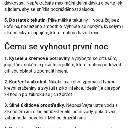
dávkování. Nepřekračujte maximální denní dávku a berte lék
s jídlem, aby se snížila podrážděnost žaludku.
5. Dostatek tekutin.
Pijte měkké tekutiny – vodu, čaj bez
kofeinu, neslazené smoothie. Vyhněte se horkým, kyselým i
alkoholickým nápojům, které mohou dráždit ránu.
Čemu se vyhnout první noc
1. Kyselé a krémové potraviny.
Vyhýbejte se citrusům,
jogurtům, sokům a pikantním jídlům, které mohou podráždit
citlivou oblast a zpomalit hojení.
2. Kouření a alkohol.
Nikotin a alkohol zpomalují tvorbu
krevní sraženiny a zvyšují riziko infekce. Ideální je alespoň
24 hodin po zákroku se jich zdržet.
3. Silné úklidové prostředky.
Nepoužívejte ústní vodu s
alkoholem ani silné antibakteriální ústní vody, pokud vám
zubař nedal povolení. Mohou dráždit ránu.