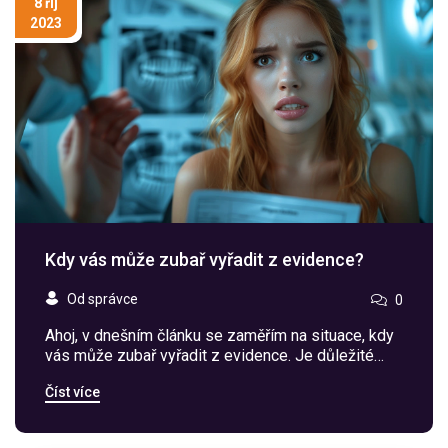
8 říj
2023
Kdy vás může zubař vyřadit z evidence?
Od správce
0
Ahoj, v dnešním článku se zaměřím na situace, kdy
vás může zubař vyřadit z evidence. Je důležité
znát svá práva a povinnosti jako pacient. Které
Číst více
situace mohou vést k takovému kroku a jak se
tomuto můžeme vyhnout? Odpovědi na tyto otázky
a mnohem více najdete v mém dnešním článku.