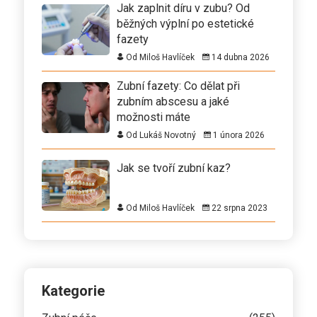
Jak zaplnit díru v zubu? Od
běžných výplní po estetické
fazety
Od Miloš Havlíček
14 dubna 2026
Zubní fazety: Co dělat při
zubním abscesu a jaké
možnosti máte
Od Lukáš Novotný
1 února 2026
Jak se tvoří zubní kaz?
Od Miloš Havlíček
22 srpna 2023
Kategorie