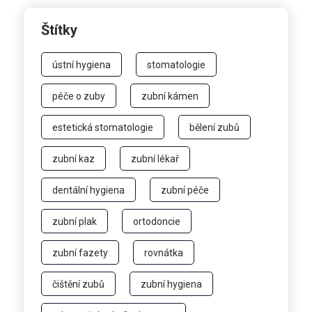
Štítky
ústní hygiena
stomatologie
péče o zuby
zubní kámen
estetická stomatologie
bělení zubů
zubní kaz
zubní lékař
dentální hygiena
zubní péče
zubní plak
ortodoncie
zubní fazety
rovnátka
čištění zubů
zubní hygiena