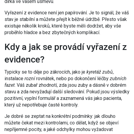
dírka ve vašem úsměvu.
Vyřazení z evidence není jen papírování. Je to signál, že váš
stav je stabilní a můžete přejít k běžné údržbě. Přesto však
existuje několik kroků, které byste měli dodržet, aby vše
proběhlo hladce a bez zbytečných komplikací.
Kdy a jak se provádí vyřazení z
evidence?
Typicky se to děje po zákrocích, jako je
kyretáž zubů
,
instalace
rozní
rovnátek, nebo po dokončení léčby
zubních
fazet
. Váš zubař zhodnotí, zda jsou zuby a dásně v dobrém
stavu a zda nevyžadují další sledování. Pokud jsou výsledky
pozitivní, vyplní formulář a zaznamená vás jako pacienta,
který už nepotřebuje časté kontroly.
Je dobré se zeptat na konkrétní podmínky: jak dlouho
můžete čekat mezi kontrolami, co dělat, když se objeví
nepříjemné pocity, a jaké odchylky mohou vyžadovat