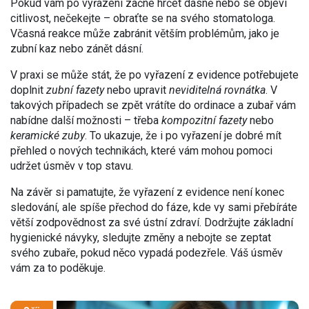
Pokud vám po vyřazení začne hrčet dásně nebo se objeví
citlivost, nečekejte – obraťte se na svého stomatologa.
Včasná reakce může zabránit větším problémům, jako je
zubní kaz nebo zánět dásní.
V praxi se může stát, že po vyřazení z evidence potřebujete
doplnit
zubní fazety
nebo upravit
neviditelná rovnátka
. V
takových případech se zpět vrátíte do ordinace a zubař vám
nabídne další možnosti – třeba
kompozitní fazety
nebo
keramické zuby
. To ukazuje, že i po vyřazení je dobré mít
přehled o nových technikách, které vám mohou pomoci
udržet úsměv v top stavu.
Na závěr si pamatujte, že vyřazení z evidence není konec
sledování, ale spíše přechod do fáze, kde vy sami přebíráte
větší zodpovědnost za své ústní zdraví. Dodržujte základní
hygienické návyky, sledujte změny a nebojte se zeptat
svého zubaře, pokud něco vypadá podezřele. Váš úsměv
vám za to poděkuje.