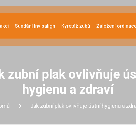
akci
Sundání Invisalign
Kyretáž zubů
Založení ordinac
k zubní plak ovlivňuje ús
hygienu a zdraví
omů
Jak zubní plak ovlivňuje ústní hygienu a zdra