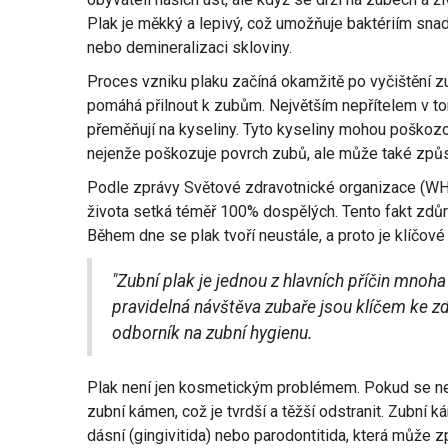
Plak je měkký a lepivý, což umožňuje baktériím sna
nebo demineralizaci skloviny.
Proces vzniku plaku začíná okamžitě po vyčištění zub
pomáhá přilnout k zubům. Největším nepřítelem v tom
přeměňují na kyseliny. Tyto kyseliny mohou poškoz
nejenže poškozuje povrch zubů, ale může také způs
Podle zprávy Světové zdravotnické organizace (
života setká téměř 100% dospělých. Tento fakt zdůr
Během dne se plak tvoří neustále, a proto je klíčové 
"Zubní plak je jednou z hlavních příčin mnoha
pravidelná návštěva zubaře jsou klíčem ke z
odborník na zubní hygienu.
Plak není jen kosmetickým problémem. Pokud se neo
zubní kámen, což je tvrdší a těžší odstranit. Zubní
dásní (gingivitida) nebo parodontitida, která může 