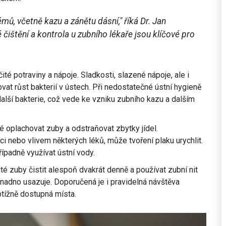
émů, včetně kazu a zánětu dásní," říká Dr. Jan
čištění a kontrola u zubního lékaře jsou klíčové pro
ité potraviny a nápoje. Sladkosti, slazené nápoje, ale i
at růst bakterií v ústech. Při nedostatečné ústní hygieně
další bakterie, což vede ke vzniku zubního kazu a dalším
né oplachovat zuby a odstraňovat zbytky jídel.
i nebo vlivem některých léků, může tvoření plaku urychlit.
řípadně využívat ústní vody.
té zuby čistit alespoň dvakrát denně a používat zubní nit
snadno usazuje. Doporučená je i pravidelná návštěva
btížně dostupná místa.