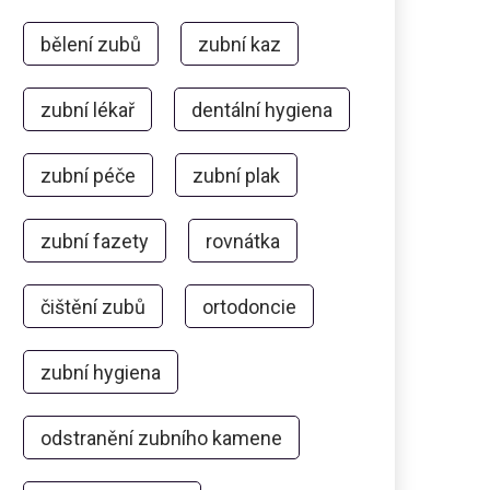
bělení zubů
zubní kaz
zubní lékař
dentální hygiena
zubní péče
zubní plak
zubní fazety
rovnátka
čištění zubů
ortodoncie
zubní hygiena
odstranění zubního kamene