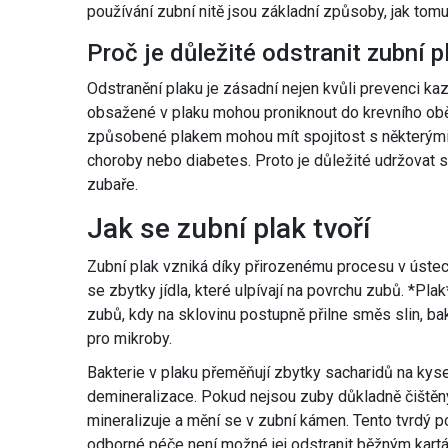
používání zubní nitě jsou základní způsoby, jak tomu 
Proč je důležité odstranit zubní p
Odstranění plaku je zásadní nejen kvůli prevenci kazů
obsažené v plaku mohou proniknout do krevního oběh
způsobené plakem mohou mít spojitost s některými
choroby nebo diabetes. Proto je důležité udržovat s
zubaře.
Jak se zubní plak tvoří
Zubní plak vzniká díky přirozenému procesu v ústec
se zbytky jídla, které ulpívají na povrchu zubů. *Pla
zubů, kdy na sklovinu postupně přilne směs slin, bakt
pro mikroby.
Bakterie v plaku přeměňují zbytky sacharidů na kyse
demineralizace. Pokud nejsou zuby důkladně čištěny,
mineralizuje a mění se v zubní kámen. Tento tvrdý 
odborné péče není možné jej odstranit běžným kart