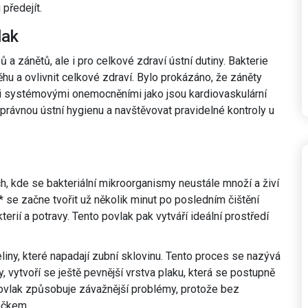
předejít.
lak
 a zánětů, ale i pro celkové zdraví ústní dutiny. Bakterie
u a ovlivnit celkové zdraví. Bylo prokázáno, že záněty
 systémovými onemocněními jako jsou kardiovaskulární
právnou ústní hygienu a navštěvovat pravidelné kontroly u
h, kde se bakteriální mikroorganismy neustále množí a živí
k* se začne tvořit už několik minut po posledním čištění
erií a potravy. Tento povlak pak vytváří ideální prostředí
liny, které napadají zubní sklovinu. Tento proces se nazývá
 vytvoří se ještě pevnější vrstva plaku, která se postupně
povlak způsobuje závažnější problémy, protože bez
áčkem.