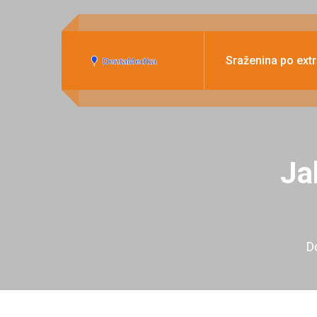
Sraženina po extr
Ja
D