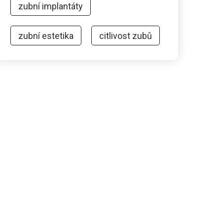
zubní implantáty
zubní estetika
citlivost zubů