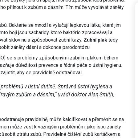
dno přilnout k zubům a dásním. Tím může vyvolávat záněty
ů. Bakterie se množí a vylučují lepkavou látku, která jim
to boji jsou sacharidy, které baktérie zpracovávají a
ovat sklovinu a způsobovat zubní kazy.
Zubní plak
tedy
obit záněty dásní a dokonce parodontózu.
WHO) se s problémy způsobenými zubním plakem během
azňuje důležitost prevence a řádné péče o ústní hygienu.
zajistit, aby se pravidelně odstraňoval.
 problémů v ústní dutině. Správná ústní hygiena a
dravým zubům a dásním," uvádí doktor Alan Smith,
dstraňuje pravidelně, může kalcifikovat a přeměnit se na
 kámen může vést k vážnějším problémům, jako jsou záněty
způsobit ztrátu zubů. Pravidelné čištění zubů kartáčkem a