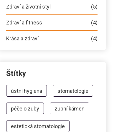
Zdraví a životní styl
(5)
Zdraví a fitness
(4)
Krása a zdraví
(4)
Štítky
ústní hygiena
stomatologie
péče o zuby
zubní kámen
estetická stomatologie