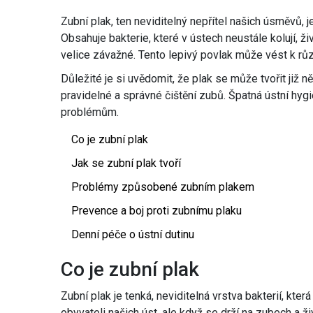
Zubní plak, ten neviditelný nepřítel našich úsměvů, j
Obsahuje bakterie, které v ústech neustále kolují, ž
velice závažné. Tento lepivý povlak může vést k r
Důležité je si uvědomit, že plak se může tvořit již 
pravidelné a správné čištění zubů. Špatná ústní hyg
problémům.
Co je zubní plak
Jak se zubní plak tvoří
Problémy způsobené zubním plakem
Prevence a boj proti zubnímu plaku
Denní péče o ústní dutinu
Co je zubní plak
Zubní plak je tenká, neviditelná vrstva bakterií, kte
obyvateli našich úst, ale když se drží na zubech a ž