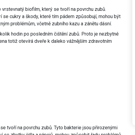
e vrstevnatý biofilm, který se tvoří na povrchu zubů.
iví se cukry a škody, které tím pádem způsobují, mohou být
ůzným problémům, včetně zubního kazu a zánětu dásní.
několik hodin po posledním čištění zubů. Proto je nezbytné
iena totiž otevírá dveře k daleko vážnějším zdravotním
rá se tvoří na povrchu zubů. Tyto bakterie jsou přirozenými
iví se zbytky jídla a nápojů, mohou způsobit řadu problémů.