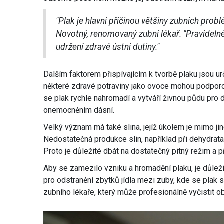
"Plak je hlavní příčinou většiny zubních probl
Novotný, renomovaný zubní lékař. "Pravidelné 
udržení zdravé ústní dutiny."
Dalším faktorem přispívajícím k tvorbě plaku jsou urč
některé zdravé potraviny jako ovoce mohou podporov
se plak rychle nahromadí a vytváří živnou půdu pro 
onemocněním dásní.
Velký význam má také slina, jejíž úkolem je mimo ji
Nedostatečná produkce slin, například při dehydratac
Proto je důležité dbát na dostatečný pitný režim a p
Aby se zamezilo vzniku a hromadění plaku, je důleži
pro odstranění zbytků jídla mezi zuby, kde se plak 
zubního lékaře, který může profesionálně vyčistit o