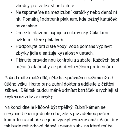
vhodný pro velikost úst dítěte.
Nezapomeňte na mezizubní kartáčky nebo dentální
nit. Pomáhají odstranit plak tam, kde běžný kartáček
nezasáhne.
Omezte slazené nápoje a cukrovinky. Cukr krmí
bakterie, které plak tvoří.
Podporujte pití čisté vody. Voda pomáhá vyplavit
zbytky jídla a snižuje kyselost v ústech.
Plánujte pravidelnou kontrolu u zubaře. Každých šest
měsíců stačí, aby se předešlo větším problémům.
Pokud máte malé dítě, učte ho správnému režimu už od
útlého věku. Hrajte si na zubní doktor a udělejte z čištění
zábavu. Děti tak budou méně odmítat kartáček a rychleji si
zvykají na zdravé návyky.
Na konci dne je klíčové být trpělivý. Zubní kámen se
nevyhne během jednoho dne, ale s pravidelnou péčí a
kontrolou u zubaře se jeho výskyt výrazně sníží. Vaše dítě
tak bude mít zdravé dásně i pevné zuby, na které může