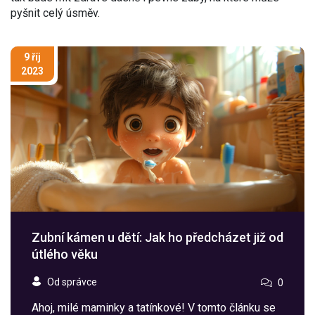
pyšnit celý úsměv.
9 říj
2023
Zubní kámen u dětí: Jak ho předcházet již od
útlého věku
Od správce
0
Ahoj, milé maminky a tatínkové! V tomto článku se