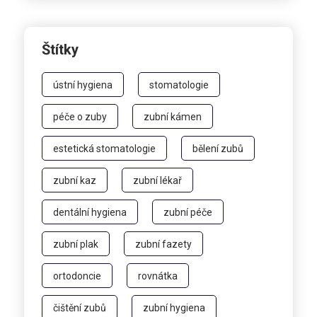
Štítky
ústní hygiena
stomatologie
péče o zuby
zubní kámen
estetická stomatologie
bělení zubů
zubní kaz
zubní lékař
dentální hygiena
zubní péče
zubní plak
zubní fazety
ortodoncie
rovnátka
čištění zubů
zubní hygiena