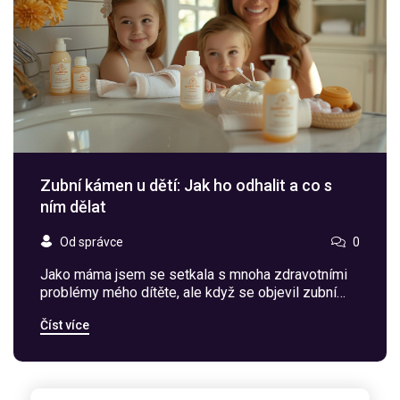
Zubní kámen u dětí: Jak ho odhalit a co s
ním dělat
Od správce
0
Jako máma jsem se setkala s mnoha zdravotními
problémy mého dítěte, ale když se objevil zubní
kámen, byla jsem opravdu zaskočená. Na našem
Číst více
blogu vám chci ukázat, jak poznat zubní kámen u
dětí a jakými způsoby se můžete vyhnout jeho
vzniku. Nabídnu vám také některé tipy, co dělat,
pokud se u vašeho dítěte tento problém objeví.
Protože péče o zdraví zubů našich dětí by měla být