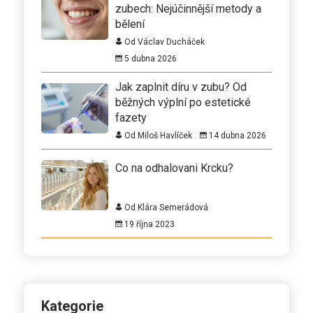
zubech: Nejúčinnější metody a
bělení
Od Václav Ducháček
5 dubna 2026
Jak zaplnit díru v zubu? Od
běžných výplní po estetické
fazety
Od Miloš Havlíček
14 dubna 2026
Co na odhalovani Krcku?
Od Klára Semerádová
19 října 2023
Kategorie