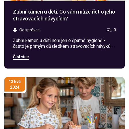
Zubní kámen u dětí: Co vám může říct o jeho
stravovacích návycích?
Od správce
0
Zubní kámen u dětí není jen o špatné hygieně -
často je přímým důsledkem stravovacích návyků.
Zjistěte, co jí vaše dítě a jak to ovlivňuje zuby.
Číst více
12 kvě
2024