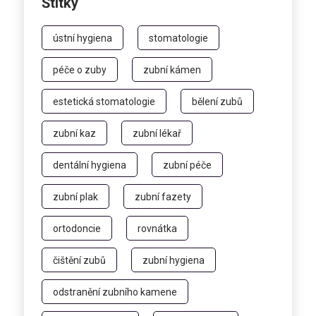
Štítky
ústní hygiena
stomatologie
péče o zuby
zubní kámen
estetická stomatologie
bělení zubů
zubní kaz
zubní lékař
dentální hygiena
zubní péče
zubní plak
zubní fazety
ortodoncie
rovnátka
čištění zubů
zubní hygiena
odstranění zubního kamene