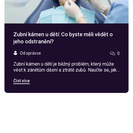
Zubní kámen u dětí: Co byste měli vědět o
jeho odstranění?
Od správce
0
Zubní kámen u dětí je běžný problém, který může
vést k zánětům dásní a ztrátě zubů. Naučte se, jak
ho odstranit, jak ho předcházet a proč domácí
Číst více
metody nefungují. Prevence je klíč.