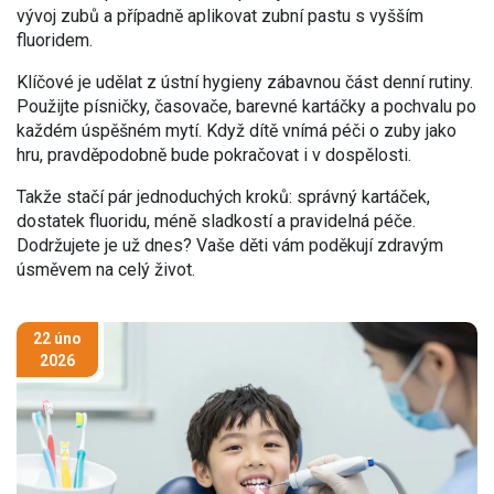
vývoj zubů a případně aplikovat zubní pastu s vyšším
fluoridem.
Klíčové je udělat z ústní hygieny zábavnou část denní rutiny.
Použijte písničky, časovače, barevné kartáčky a pochvalu po
každém úspěšném mytí. Když dítě vnímá péči o zuby jako
hru, pravděpodobně bude pokračovat i v dospělosti.
Takže stačí pár jednoduchých kroků: správný kartáček,
dostatek fluoridu, méně sladkostí a pravidelná péče.
Dodržujete je už dnes? Vaše děti vám poděkují zdravým
úsměvem na celý život.
22 úno
2026