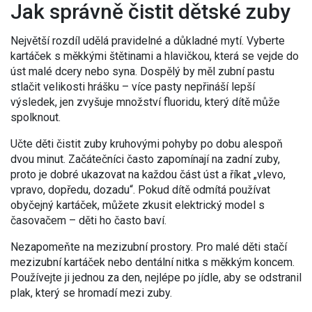
Jak správně čistit dětské zuby
Největší rozdíl udělá pravidelné a důkladné mytí. Vyberte
kartáček s měkkými štětinami a hlavičkou, která se vejde do
úst malé dcery nebo syna. Dospělý by měl zubní pastu
stlačit velikosti hrášku – více pasty nepřináší lepší
výsledek, jen zvyšuje množství fluoridu, který dítě může
spolknout.
Učte děti čistit zuby kruhovými pohyby po dobu alespoň
dvou minut. Začátečníci často zapomínají na zadní zuby,
proto je dobré ukazovat na každou část úst a říkat „vlevo,
vpravo, dopředu, dozadu“. Pokud dítě odmítá používat
obyčejný kartáček, můžete zkusit elektrický model s
časovačem – děti ho často baví.
Nezapomeňte na mezizubní prostory. Pro malé děti stačí
mezizubní kartáček nebo dentální nitka s měkkým koncem.
Používejte ji jednou za den, nejlépe po jídle, aby se odstranil
plak, který se hromadí mezi zuby.