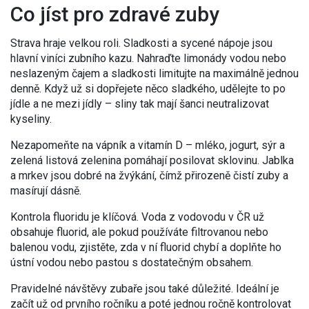
Co jíst pro zdravé zuby
Strava hraje velkou roli. Sladkosti a sycené nápoje jsou
hlavní viníci zubního kazu. Nahraďte limonády vodou nebo
neslazeným čajem a sladkosti limitujte na maximálně jednou
denně. Když už si dopřejete něco sladkého, udělejte to po
jídle a ne mezi jídly – sliny tak mají šanci neutralizovat
kyseliny.
Nezapomeňte na vápník a vitamín D – mléko, jogurt, sýr a
zelená listová zelenina pomáhají posilovat sklovinu. Jablka
a mrkev jsou dobré na žvýkání, čímž přirozeně čistí zuby a
masírují dásně.
Kontrola fluoridu je klíčová. Voda z vodovodu v ČR už
obsahuje fluorid, ale pokud používáte filtrovanou nebo
balenou vodu, zjistěte, zda v ní fluorid chybí a doplňte ho
ústní vodou nebo pastou s dostatečným obsahem.
Pravidelné návštěvy zubaře jsou také důležité. Ideální je
začít už od prvního ročníku a poté jednou ročně kontrolovat